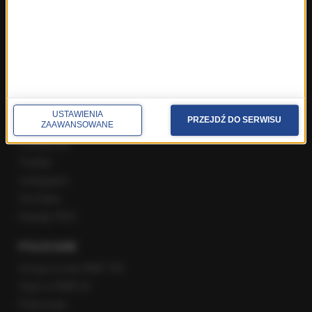
Poranna rozmowa w RMF FM
Popołudniowa rozmowa w RMF FM
Gość Krzysztofa Ziemca w RMF FM
Rozmowy w Radiu RMF24
SPOŁECZNOŚĆ
USTAWIENIA
PRZEJDŹ DO SERWISU
ZAAWANSOWANE
Facebook
Twitter
Instagram
YouTube
Kanały RSS
POLECANE
Gorąca Linia RMF FM
Staż w RMF24
Patronaty