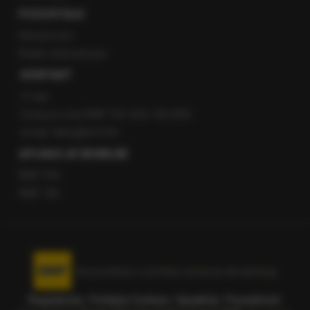
POZOSTAŁE
Newsroom
Radio internetowe
KONTAKT
O nas
Gorąca Linia RMF FM: 600 700 800
email: fakty@rmf.fm
APLIKACJE MOBILNE
RMF FM
RMF ON
Korzystanie z portalu oznacza akceptację
Regulaminu
.
Polityka Cookies
.
SpeakUp
.
Prywatność
.