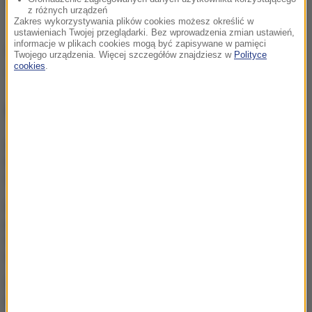
z różnych urządzeń
Zakres wykorzystywania plików cookies możesz określić w
ustawieniach Twojej przeglądarki. Bez wprowadzenia zmian ustawień,
informacje w plikach cookies mogą być zapisywane w pamięci
Źródło: RMF FM
Twojego urządzenia. Więcej szczegółów znajdziesz w
Polityce
cookies
.
aukcja
Tagi:
NAJWAŻNIEJSZE FAKTY
Ten obraz pobił
historyczny rekord.
Zdetronizował Picassa
15 milionów wyświetleń w
pięć dni! Ten film to
absolutny fenomen 2026
roku
Trzeci sezon i
spektakularna panorama.