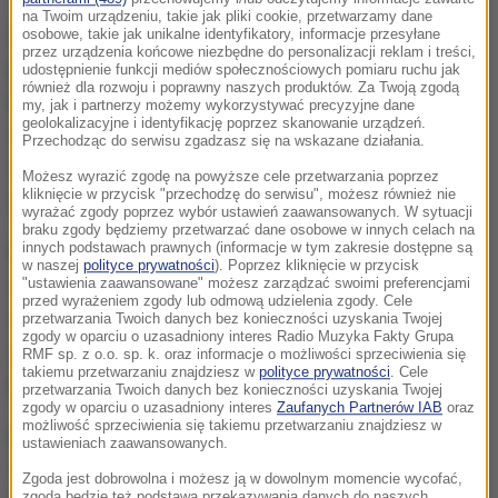
na Twoim urządzeniu, takie jak pliki cookie, przetwarzamy dane
Odręcznie sporządzona partytura podpisana jest
osobowe, takie jak unikalne identyfikatory, informacje przesyłane
przez urządzenia końcowe niezbędne do personalizacji reklam i treści,
przez Georga Martina, wieloletniego producenta
udostępnienie funkcji mediów społecznościowych pomiaru ruchu jak
również dla rozwoju i poprawny naszych produktów. Za Twoją zgodą
Beatlesów, ze wskazówką, że powinna zostać
my, jak i partnerzy możemy wykorzystywać precyzyjne dane
geolokalizacyjne i identyfikację poprzez skanowanie urządzeń.
nagrana w studio 2 na Abbey Road, z udziałem
Przechodząc do serwisu zgadzasz się na wskazane działania.
czterech skrzypiec, dwóch altówek i dwóch
Możesz wyrazić zgodę na powyższe cele przetwarzania poprzez
kliknięcie w przycisk "przechodzę do serwisu", możesz również nie
wiolonczeli.
wyrażać zgody poprzez wybór ustawień zaawansowanych. W sytuacji
braku zgody będziemy przetwarzać dane osobowe w innych celach na
innych podstawach prawnych (informacje w tym zakresie dostępne są
Na aukcji wystawione zostaną także pamiątki
w naszej
polityce prywatności
). Poprzez kliknięcie w przycisk
związane z faktyczną Eleanor Rigby. To na
"ustawienia zaawansowane" możesz zarządzać swoimi preferencjami
przed wyrażeniem zgody lub odmową udzielenia zgody. Cele
cmentarzu przy jej grobie mieli po raz pierwszy
przetwarzania Twoich danych bez konieczności uzyskania Twojej
zgody w oparciu o uzasadniony interes Radio Muzyka Fakty Grupa
spotkać się w Liverpoolu John Lennon i Paul
RMF sp. z o.o. sp. k. oraz informacje o możliwości sprzeciwienia się
takiemu przetwarzaniu znajdziesz w
polityce prywatności
. Cele
McCartney.
przetwarzania Twoich danych bez konieczności uzyskania Twojej
zgody w oparciu o uzasadniony interes
Zaufanych Partnerów IAB
oraz
możliwość sprzeciwienia się takiemu przetwarzaniu znajdziesz w
Kolekcjonerzy będą mogli zakupić niewielką biblię z
ustawieniach zaawansowanych.
1899 roku, która należała do kobiety, a także prawo
Zgoda jest dobrowolna i możesz ją w dowolnym momencie wycofać,
zgoda będzie też podstawą przekazywania danych do naszych