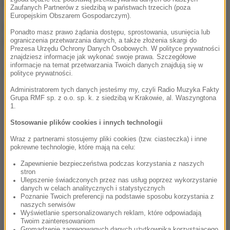
do pochowku w jej miejscu.
Zaufanych Partnerów z siedzibą w państwach trzecich (poza
Europejskim Obszarem Gospodarczym).
Aukcja odbędzie się 11 września miejscowości
Ponadto masz prawo żądania dostępu, sprostowania, usunięcia lub
Warrinton, na północnym zachodzie Anglii.
ograniczenia przetwarzania danych, a także złożenia skargi do
Prezesa Urzędu Ochrony Danych Osobowych. W polityce prywatności
znajdziesz informacje jak wykonać swoje prawa. Szczegółowe
informacje na temat przetwarzania Twoich danych znajdują się w
Dalsza część artykułu pod materiałem video:
polityce prywatności.
Administratorem tych danych jesteśmy my, czyli Radio Muzyka Fakty
Grupa RMF sp. z o.o. sp. k. z siedzibą w Krakowie, al. Waszyngtona
1.
Stosowanie plików cookies i innych technologii
Wraz z partnerami stosujemy pliki cookies (tzw. ciasteczka) i inne
pokrewne technologie, które mają na celu:
Zapewnienie bezpieczeństwa podczas korzystania z naszych
stron
Ulepszenie świadczonych przez nas usług poprzez wykorzystanie
danych w celach analitycznych i statystycznych
Poznanie Twoich preferencji na podstawie sposobu korzystania z
naszych serwisów
Wyświetlanie spersonalizowanych reklam, które odpowiadają
Twoim zainteresowaniom
(j.)
Gromadzenie zagregowanych danych użytkownika korzystającego