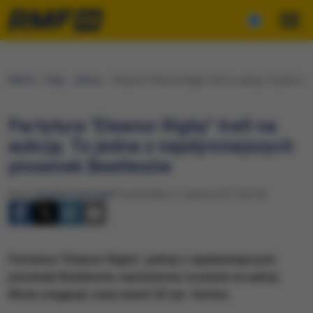
RMF24
Fakty
Kultura
Partytura "Eleanor Rigby" trafi na aukcję. To jedna 
Partytura "Eleanor Rigby" trafi na
aukcję. To jedna z najsłynniejszych
piosenek Beatlesów
Autor:
Bogdan Frymorgen
Poniedziałek, 21 sierpnia 2017 (22:05)
Partytura "Eleanor Rigby", jednej z najsłynniejszych
piosenek Beatlesów, wystawiona zostanie na aukcji.
Może osiągnąć cenę nawet 20 tys. funtów.