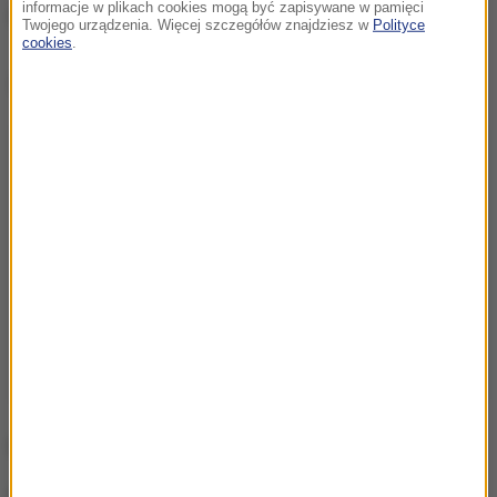
informacje w plikach cookies mogą być zapisywane w pamięci
Annapurna III - Unclimbed
Twojego urządzenia. Więcej szczegółów znajdziesz w
Polityce
cookies
.
Dalsza część artykułu pod materiałem video:
Nepal, Austria, 2016, 13 min