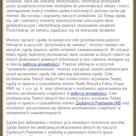
osobowe, takie jak unikalne identyfikatory, informacje przesyłane
znajdziesz na
RMF24.pl
. Bądź na bieżąco.
przez urządzenia końcowe niezbędne do personalizacji reklam i treści,
udostępnienie funkcji mediów społecznościowych pomiaru ruchu jak
również dla rozwoju i poprawny naszych produktów. Za Twoją zgodą
Benjamin Netanjahu w oświadczeniu nagranym w
my, jak i partnerzy możemy wykorzystywać precyzyjne dane
geolokalizacyjne i identyfikację poprzez skanowanie urządzeń.
języku hebrajskim poinformował, że działania
Przechodząc do serwisu zgadzasz się na wskazane działania.
militarne przeciwko Iranowi zostały chwilowo
Możesz wyrazić zgodę na powyższe cele przetwarzania poprzez
kliknięcie w przycisk "przechodzę do serwisu", możesz również nie
wstrzymane. Nastąpiło to po tym, jak
Iran ogłosił, że
wyrażać zgody poprzez wybór ustawień zaawansowanych. W sytuacji
braku zgody będziemy przetwarzać dane osobowe w innych celach na
zakończył działania militarne wymierzone w
innych podstawach prawnych (informacje w tym zakresie dostępne są
w naszej
polityce prywatności
). Poprzez kliknięcie w przycisk
Izrael
.
"ustawienia zaawansowane" możesz zarządzać swoimi preferencjami
przed wyrażeniem zgody lub odmową udzielenia zgody. Cele
przetwarzania Twoich danych bez konieczności uzyskania Twojej
Obecnie ogień na tym froncie został wstrzymany,
zgody w oparciu o uzasadniony interes Radio Muzyka Fakty Grupa
ponieważ po uderzeniu w terrorystyczny reżim w
RMF sp. z o.o. sp. k. oraz informacje o możliwości sprzeciwienia się
takiemu przetwarzaniu znajdziesz w
polityce prywatności
. Cele
Teheranie przestał on nas atakować
- powiedział
przetwarzania Twoich danych bez konieczności uzyskania Twojej
zgody w oparciu o uzasadniony interes
Zaufanych Partnerów IAB
oraz
Netanjahu. Jednocześnie ostrzegł Teheran przed
możliwość sprzeciwienia się takiemu przetwarzaniu znajdziesz w
ustawieniach zaawansowanych.
kolejnymi działaniami.
Jeśli ten terrorystyczny reżim
Zgoda jest dobrowolna i możesz ją w dowolnym momencie wycofać,
popełni błąd i ponownie nas zaatakuje, odpowiemy
zgoda będzie też podstawą przekazywania danych do naszych
Zaufanych Partnerów z siedzibą w państwach trzecich (poza
siłą
- podkreślił.