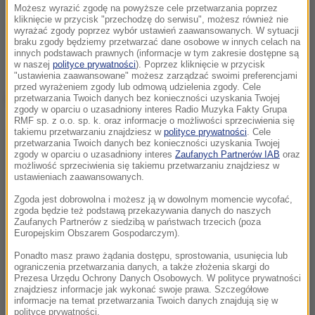
Możesz wyrazić zgodę na powyższe cele przetwarzania poprzez
kliknięcie w przycisk "przechodzę do serwisu", możesz również nie
Najnowsze informacje z kraju i ze świata
wyrażać zgody poprzez wybór ustawień zaawansowanych. W sytuacji
braku zgody będziemy przetwarzać dane osobowe w innych celach na
na
rmf24.pl
.
innych podstawach prawnych (informacje w tym zakresie dostępne są
w naszej
polityce prywatności
). Poprzez kliknięcie w przycisk
"ustawienia zaawansowane" możesz zarządzać swoimi preferencjami
przed wyrażeniem zgody lub odmową udzielenia zgody. Cele
Dalsza część artykułu pod materiałem video:
przetwarzania Twoich danych bez konieczności uzyskania Twojej
zgody w oparciu o uzasadniony interes Radio Muzyka Fakty Grupa
RMF sp. z o.o. sp. k. oraz informacje o możliwości sprzeciwienia się
takiemu przetwarzaniu znajdziesz w
polityce prywatności
. Cele
przetwarzania Twoich danych bez konieczności uzyskania Twojej
zgody w oparciu o uzasadniony interes
Zaufanych Partnerów IAB
oraz
możliwość sprzeciwienia się takiemu przetwarzaniu znajdziesz w
ustawieniach zaawansowanych.
Zgoda jest dobrowolna i możesz ją w dowolnym momencie wycofać,
zgoda będzie też podstawą przekazywania danych do naszych
Zaufanych Partnerów z siedzibą w państwach trzecich (poza
Europejskim Obszarem Gospodarczym).
Ponadto masz prawo żądania dostępu, sprostowania, usunięcia lub
ograniczenia przetwarzania danych, a także złożenia skargi do
Prezesa Urzędu Ochrony Danych Osobowych. W polityce prywatności
znajdziesz informacje jak wykonać swoje prawa. Szczegółowe
informacje na temat przetwarzania Twoich danych znajdują się w
polityce prywatności.