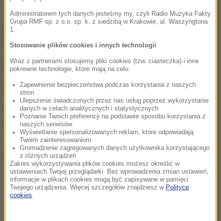
To miał być znaczący gest wobec
Administratorem tych danych jesteśmy my, czyli Radio Muzyka Fakty
Grupa RMF sp. z o.o. sp. k. z siedzibą w Krakowie, al. Waszyngtona
atakującej Ukrianę już czwarty rok
1.
Rosji
Stosowanie plików cookies i innych technologii
Wraz z partnerami stosujemy pliki cookies (tzw. ciasteczka) i inne
Rzecznik Komisji Europejskiej ds. zagranicznych
pokrewne technologie, które mają na celu:
Anouar El Anouni potwierdził w Brukseli, że Unia
Zapewnienie bezpieczeństwa podczas korzystania z naszych
Europejska zamierza przyjąć 20. pakiet sankcji
stron
Ulepszenie świadczonych przez nas usług poprzez wykorzystanie
wobec Rosji we wtorek 24 lutego, czyli w czwartą
danych w celach analitycznych i statystycznych
Poznanie Twoich preferencji na podstawie sposobu korzystania z
rocznicę pełnoskalowej inwazji Rosji na Ukrainę.
naszych serwisów
Wyświetlanie spersonalizowanych reklam, które odpowiadają
Zgodnie z zapowiedziami w pakiecie sankcyjnym
Twoim zainteresowaniom
Gromadzenie zagregowanych danych użytkownika korzystającego
ma się znaleźć m.in.:
z różnych urządzeń
Zakres wykorzystywania plików cookies możesz określić w
ustawieniach Twojej przeglądarki. Bez wprowadzenia zmian ustawień,
ograniczenie eksportu towarów do Rosji oraz
informacje w plikach cookies mogą być zapisywane w pamięci
Twojego urządzenia. Więcej szczegółów znajdziesz w
Polityce
zakaz importu z Rosji do UE części metali,
cookies
.
chemikaliów i minerałów krytycznych,