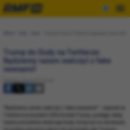
RMF24
Fakty
Świat
Trump do Dudy na Twitterze: Będziemy razem walczy
Trump do Dudy na Twitterze:
Będziemy razem walczyć z fake
newsami!
Niedziela, 9 lipca 2017 (10:14)
"Będziemy razem walczyć z fake newsami!" - napisał na
Twitterze prezydent USA Donald Trump, podając dalej
tweet prezydenta Andrzeja Dudy. Dotyczył on doniesień,
że polska pierwsza dama nie uścisnęła ręki Trumpa