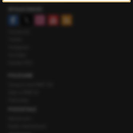
Rozmowy w Radiu RMF24
SPOŁECZNOŚĆ
Facebook
Twitter
Instagram
YouTube
Kanały RSS
POLECANE
Gorąca Linia RMF FM
Staż w RMF24
Patronaty
POZOSTAŁE
Newsroom
Radio internetowe