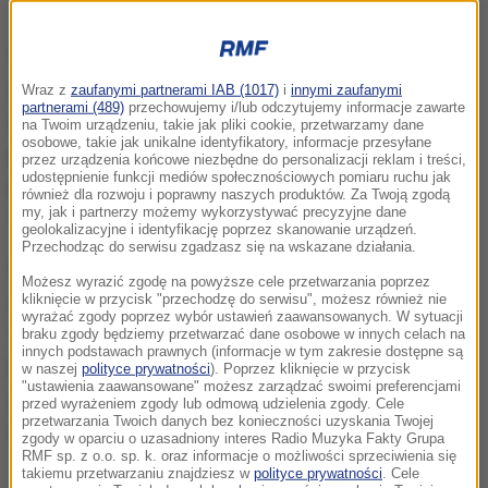
Donald Trump
W mediach społecznościowych dużą popularność
zdobyło krótkie nagranie z pl. Krasińskich, na którym
Wraz z
zaufanymi partnerami IAB (1017)
i
innymi zaufanymi
partnerami (489)
przechowujemy i/lub odczytujemy informacje zawarte
widać, jak Trump wyciągnął dłoń w kierunku
na Twoim urządzeniu, takie jak pliki cookie, przetwarzamy dane
osobowe, takie jak unikalne identyfikatory, informacje przesyłane
pierwszej damy Agaty Kornhauser-Dudy, ale
przez urządzenia końcowe niezbędne do personalizacji reklam i treści,
udostępnienie funkcji mediów społecznościowych pomiaru ruchu jak
prezydentowa najpierw zwróciła się do Melanii
również dla rozwoju i poprawny naszych produktów. Za Twoją zgodą
my, jak i partnerzy możemy wykorzystywać precyzyjne dane
Trump i uścisnęła jej dłoń.
geolokalizacyjne i identyfikację poprzez skanowanie urządzeń.
Przechodząc do serwisu zgadzasz się na wskazane działania.
W niektórych mediach pojawiły się komentarze, że
Możesz wyrazić zgodę na powyższe cele przetwarzania poprzez
żona polskiego prezydenta nie uścisnęła dłoni
kliknięcie w przycisk "przechodzę do serwisu", możesz również nie
wyrażać zgody poprzez wybór ustawień zaawansowanych. W sytuacji
Trumpa. Na dłuższej wersji nagrania z pl.
braku zgody będziemy przetwarzać dane osobowe w innych celach na
innych podstawach prawnych (informacje w tym zakresie dostępne są
Krasińskich widać jednak, że po wymianie uścisków
w naszej
polityce prywatności
). Poprzez kliknięcie w przycisk
"ustawienia zaawansowane" możesz zarządzać swoimi preferencjami
z Melanią Trump Agata Kornhauser-Duda uścisnęła
przed wyrażeniem zgody lub odmową udzielenia zgody. Cele
przetwarzania Twoich danych bez konieczności uzyskania Twojej
także dłoń amerykańskiego prezydenta.
zgody w oparciu o uzasadniony interes Radio Muzyka Fakty Grupa
RMF sp. z o.o. sp. k. oraz informacje o możliwości sprzeciwienia się
takiemu przetwarzaniu znajdziesz w
polityce prywatności
. Cele