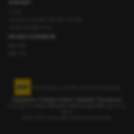
KONTAKT
O nas
Gorąca Linia RMF FM: 600 700 800
email: fakty@rmf.fm
APLIKACJE MOBILNE
RMF FM
RMF ON
Korzystanie z portalu oznacza akceptację
Regulaminu
.
Polityka Cookies
.
SpeakUp
.
Prywatność
.
Copyright by
Radio Muzyka Fakty Grupa RMF sp. z o.o.
sp. k.
2009-2026. Wszystkie prawa zastrzeżone.