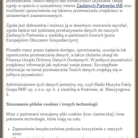
przetwarzania Twoich danych bez konieczności uzyskania Twojej
Dalsza część artykułu pod materiałem video:
zgody w oparciu o uzasadniony interes
Zaufanych Partnerów IAB
oraz
możliwość sprzeciwienia się takiemu przetwarzaniu znajdziesz w
ustawieniach zaawansowanych.
Zgoda jest dobrowolna i możesz ją w dowolnym momencie wycofać,
zgoda będzie też podstawą przekazywania danych do naszych
Zaufanych Partnerów z siedzibą w państwach trzecich (poza
Europejskim Obszarem Gospodarczym).
Ponadto masz prawo żądania dostępu, sprostowania, usunięcia lub
ograniczenia przetwarzania danych, a także złożenia skargi do
Prezesa Urzędu Ochrony Danych Osobowych. W polityce prywatności
znajdziesz informacje jak wykonać swoje prawa. Szczegółowe
informacje na temat przetwarzania Twoich danych znajdują się w
polityce prywatności.
Administratorem tych danych jesteśmy my, czyli Radio Muzyka Fakty
Grupa RMF sp. z o.o. sp. k. z siedzibą w Krakowie, al. Waszyngtona
1.
Stosowanie plików cookies i innych technologii
Wraz z partnerami stosujemy pliki cookies (tzw. ciasteczka) i inne
pokrewne technologie, które mają na celu:
Zapewnienie bezpieczeństwa podczas korzystania z naszych
stron