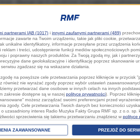
broni.
Okazuje się to utrudnione ze względu na odmienn
oinformował rzecznik austriackiego MSW.
z ofiarami?
i partnerami IAB (1017)
i
innymi zaufanymi partnerami (489)
przechow
ormacje zawarte na Twoim urządzeniu, takie jak pliki cookie, przetwar
jak unikalne identyfikatory, informacje przesyłane przez urządzenia k
rzy strzały, zabijając 23-letnią studentkę i raniąc trzec
i reklam i treści, udostępnienie funkcji mediów społecznościowych pom
amobójstwo.
woju i poprawny naszych produktów. Za Twoją zgodą my, jak i partner
recyzyjne dane geolokalizacyjne i identyfikację poprzez skanowanie u
serwisu zgadzasz się na wskazane działania.
m oraz badanie należących do niego telefonów
zgodę na powyższe cele przetwarzania poprzez kliknięcie w przycisk 
niły żadnych dowodów na osobiste powiązanie między
z również nie wyrażać zgody poprzez wybór ustawień zaawansowanych
dziemy przetwarzać dane osobowe w innych celach na innych podsta
ym zakresie dostępne są w naszej
polityce prywatności
). Poprzez kliknię
awansowane" możesz zarządzać swoimi preferencjami przed wyrażenie
ia zgody. Cele przetwarzania Twoich danych bez konieczności uzyska
 o uzasadniony interes Radio Muzyka Fakty Grupa RMF sp. z o.o. sp. k
żliwości sprzeciwienia się takiemu przetwarzaniu znajdziesz w
polityce
nia Twoich danych bez konieczności uzyskania Twojej zgody w oparci
 ludzi. Nowe fakty ws. masakry w Heidelbergu
ch Partnerów IAB
oraz możliwość sprzeciwienia się takiemu przetwarza
IENIA ZAAWANSOWANE
PRZEJDŹ DO SERW
aawansowanych.
ię z mieszkania w Mannheim na uniwersytet w Heidelberg