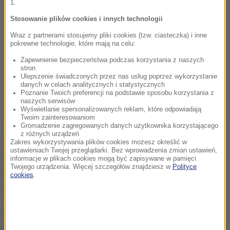
1.
Stosowanie plików cookies i innych technologii
Wraz z partnerami stosujemy pliki cookies (tzw. ciasteczka) i inne
pokrewne technologie, które mają na celu:
Zapewnienie bezpieczeństwa podczas korzystania z naszych
stron
Ulepszenie świadczonych przez nas usług poprzez wykorzystanie
danych w celach analitycznych i statystycznych
Poznanie Twoich preferencji na podstawie sposobu korzystania z
naszych serwisów
Wyświetlanie spersonalizowanych reklam, które odpowiadają
Twoim zainteresowaniom
Gromadzenie zagregowanych danych użytkownika korzystającego
z różnych urządzeń
Szef grupy Europejskich Konserwatystów i
Zakres wykorzystywania plików cookies możesz określić w
ustawieniach Twojej przeglądarki. Bez wprowadzenia zmian ustawień,
Reformatorów wskazał również, że Prawo i
informacje w plikach cookies mogą być zapisywane w pamięci
Twojego urządzenia. Więcej szczegółów znajdziesz w
Polityce
Sprawiedliwość popiera Ursulę von der Leyen, która -
cookies
.
jak ocenił - zachowuje się pragmatycznie.
Legutko - jak mówił - liczy, że współpraca von der
Leyen z polskim władzami będzie układała się