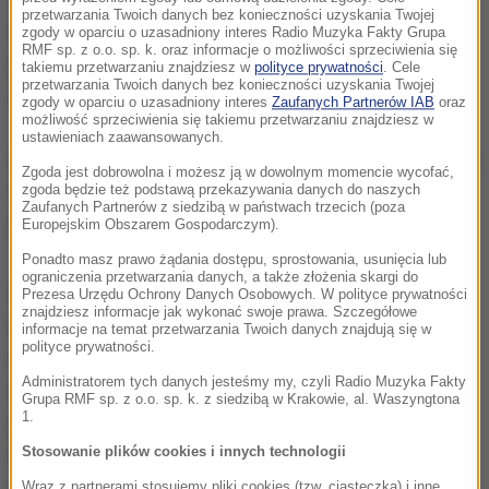
przetwarzania Twoich danych bez konieczności uzyskania Twojej
oraz pokazują brak szacunku dla norm. Pieskow
zgody w oparciu o uzasadniony interes Radio Muzyka Fakty Grupa
RMF sp. z o.o. sp. k. oraz informacje o możliwości sprzeciwienia się
podkreślił, że podjęcie decyzji o środkach
takiemu przetwarzaniu znajdziesz w
polityce prywatności
. Cele
przetwarzania Twoich danych bez konieczności uzyskania Twojej
odwetowych wymaga pewnego czasu.
zgody w oparciu o uzasadniony interes
Zaufanych Partnerów IAB
oraz
możliwość sprzeciwienia się takiemu przetwarzaniu znajdziesz w
ustawieniach zaawansowanych.
Sankcje obejmują siedmiu rosyjskich oligarchów i 12
Zgoda jest dobrowolna i możesz ją w dowolnym momencie wycofać,
zgoda będzie też podstawą przekazywania danych do naszych
firm, które do nich należą lub są przez nich
Zaufanych Partnerów z siedzibą w państwach trzecich (poza
kontrolowane, oraz 17 urzędników.
Europejskim Obszarem Gospodarczym).
Ponadto masz prawo żądania dostępu, sprostowania, usunięcia lub
ograniczenia przetwarzania danych, a także złożenia skargi do
Decyzję o sankcjach minister finansów USA Steve
Prezesa Urzędu Ochrony Danych Osobowych. W polityce prywatności
znajdziesz informacje jak wykonać swoje prawa. Szczegółowe
Mnuchin uzasadnił szkodliwymi działaniami
informacje na temat przetwarzania Twoich danych znajdują się w
polityce prywatności.
rosyjskiego rządu na świecie, w tym trwającą
Administratorem tych danych jesteśmy my, czyli Radio Muzyka Fakty
okupacją ukraińskiego Krymu, inicjowaniem
Grupa RMF sp. z o.o. sp. k. z siedzibą w Krakowie, al. Waszyngtona
1.
przemocy na wschodniej Ukrainie, wspieraniem
Stosowanie plików cookies i innych technologii
reżimu prezydenta Syrii Baszara el-Asada,
Wraz z partnerami stosujemy pliki cookies (tzw. ciasteczka) i inne