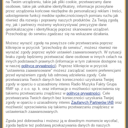
na Twoim urządzeniu, takie jak pliki cookie, przetwarzamy dane
osobowe, takie jak unikalne identyfikatory, informacje przesyłane
"Uprawnienia do regulacji aborcji zostają
przez urządzenia końcowe niezbędne do personalizacji reklam i treści,
udostępnienie funkcji mediów społecznościowych pomiaru ruchu jak
zwrócone narodowi i jego wybranym
również dla rozwoju i poprawny naszych produktów. Za Twoją zgodą
my, jak i partnerzy możemy wykorzystywać precyzyjne dane
przedstawicielom"
- napisano w orzeczeniu.
geolokalizacyjne i identyfikację poprzez skanowanie urządzeń.
Przechodząc do serwisu zgadzasz się na wskazane działania.
Dalsza część artykułu pod materiałem video:
Możesz wyrazić zgodę na powyższe cele przetwarzania poprzez
kliknięcie w przycisk "przechodzę do serwisu", możesz również nie
wyrażać zgody poprzez wybór ustawień zaawansowanych. W sytuacji
braku zgody będziemy przetwarzać dane osobowe w innych celach na
innych podstawach prawnych (informacje w tym zakresie dostępne są
w naszej
polityce prywatności
). Poprzez kliknięcie w przycisk
"ustawienia zaawansowane" możesz zarządzać swoimi preferencjami
przed wyrażeniem zgody lub odmową udzielenia zgody. Cele
przetwarzania Twoich danych bez konieczności uzyskania Twojej
zgody w oparciu o uzasadniony interes Radio Muzyka Fakty Grupa
RMF sp. z o.o. sp. k. oraz informacje o możliwości sprzeciwienia się
takiemu przetwarzaniu znajdziesz w
polityce prywatności
. Cele
przetwarzania Twoich danych bez konieczności uzyskania Twojej
zgody w oparciu o uzasadniony interes
Zaufanych Partnerów IAB
oraz
możliwość sprzeciwienia się takiemu przetwarzaniu znajdziesz w
ustawieniach zaawansowanych.
Zgoda jest dobrowolna i możesz ją w dowolnym momencie wycofać,
zgoda będzie też podstawą przekazywania danych do naszych