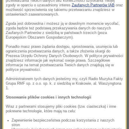
przetwarzania Twoich danych bez konieczności uzyskania Twojej
zgody w oparciu o uzasadniony interes
Zaufanych Partnerów IAB
oraz
możliwość sprzeciwienia się takiemu przetwarzaniu znajdziesz w
ustawieniach zaawansowanych.
Zgoda jest dobrowolna i możesz ją w dowolnym momencie wycofać,
zgoda będzie też podstawą przekazywania danych do naszych
Zaufanych Partnerów z siedzibą w państwach trzecich (poza
Europejskim Obszarem Gospodarczym).
Ponadto masz prawo żądania dostępu, sprostowania, usunięcia lub
ograniczenia przetwarzania danych, a także złożenia skargi do
Prezesa Urzędu Ochrony Danych Osobowych. W polityce prywatności
znajdziesz informacje jak wykonać swoje prawa. Szczegółowe
informacje na temat przetwarzania Twoich danych znajdują się w
polityce prywatności.
Administratorem tych danych jesteśmy my, czyli Radio Muzyka Fakty
Grupa RMF sp. z o.o. sp. k. z siedzibą w Krakowie, al. Waszyngtona
1.
Stosowanie plików cookies i innych technologii
Wraz z partnerami stosujemy pliki cookies (tzw. ciasteczka) i inne
pokrewne technologie, które mają na celu:
Zapewnienie bezpieczeństwa podczas korzystania z naszych
stron