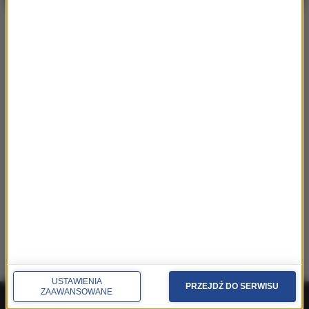
USTAWIENIA
PRZEJDŹ DO SERWISU
ZAAWANSOWANE