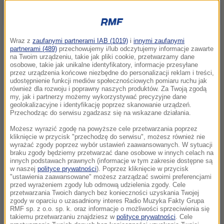
Wraz z
zaufanymi partnerami IAB (1019)
i
innymi zaufanymi
partnerami (489)
przechowujemy i/lub odczytujemy informacje zawarte
na Twoim urządzeniu, takie jak pliki cookie, przetwarzamy dane
osobowe, takie jak unikalne identyfikatory, informacje przesyłane
przez urządzenia końcowe niezbędne do personalizacji reklam i treści,
udostępnienie funkcji mediów społecznościowych pomiaru ruchu jak
również dla rozwoju i poprawny naszych produktów. Za Twoją zgodą
my, jak i partnerzy możemy wykorzystywać precyzyjne dane
geolokalizacyjne i identyfikację poprzez skanowanie urządzeń.
Przechodząc do serwisu zgadzasz się na wskazane działania.
Możesz wyrazić zgodę na powyższe cele przetwarzania poprzez
kliknięcie w przycisk "przechodzę do serwisu", możesz również nie
wyrażać zgody poprzez wybór ustawień zaawansowanych. W sytuacji
braku zgody będziemy przetwarzać dane osobowe w innych celach na
innych podstawach prawnych (informacje w tym zakresie dostępne są
w naszej
polityce prywatności
). Poprzez kliknięcie w przycisk
"ustawienia zaawansowane" możesz zarządzać swoimi preferencjami
przed wyrażeniem zgody lub odmową udzielenia zgody. Cele
przetwarzania Twoich danych bez konieczności uzyskania Twojej
zgody w oparciu o uzasadniony interes Radio Muzyka Fakty Grupa
RMF sp. z o.o. sp. k. oraz informacje o możliwości sprzeciwienia się
takiemu przetwarzaniu znajdziesz w
polityce prywatności
. Cele