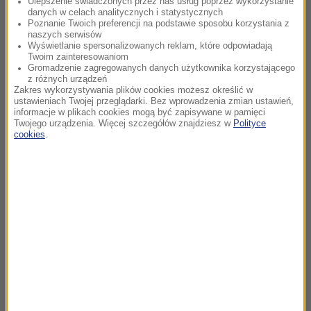
Ulepszenie świadczonych przez nas usług poprzez wykorzystanie
danych w celach analitycznych i statystycznych
Poznanie Twoich preferencji na podstawie sposobu korzystania z
naszych serwisów
Wyświetlanie spersonalizowanych reklam, które odpowiadają
Twoim zainteresowaniom
Gromadzenie zagregowanych danych użytkownika korzystającego
z różnych urządzeń
Zakres wykorzystywania plików cookies możesz określić w
ustawieniach Twojej przeglądarki. Bez wprowadzenia zmian ustawień,
informacje w plikach cookies mogą być zapisywane w pamięci
Twojego urządzenia. Więcej szczegółów znajdziesz w
Polityce
cookies
.