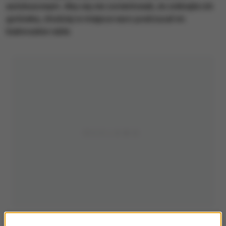
autobusowym. Aby się nie zorientowali, że zniknęła ich
gotówka, złodziej w miejsce euro podrzucał im
białoruskie ruble.