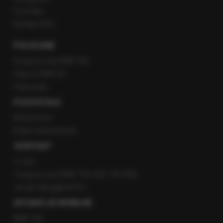
YouTube
Kanały RSS
POLECANE
Gorąca Linia RMF FM
Staż w RMF24
Patronaty
POZOSTAŁE
Newsroom
Radio internetowe
KONTAKT
O nas
Gorąca Linia RMF FM: 600 700 800
email: fakty@rmf.fm
APLIKACJE MOBILNE
RMF FM