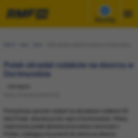
Słuchaj
RMF24
Fakty
Świat
Polak okradał rodaków na dworcu w Dortmundzie
Polak okradał rodaków na dworcu w
Dortmundzie
udostępnij
Środa, 24 stycznia 2018 (12:53)
Pomysłowy sposób znalazł na okradanie rodaków 55-
letni Polak, skazany przez sąd w Dortmundzie. Ofiarą
mężczyzny padali głównie pracownicy sezonowi z
Polski, czekający na powrót do domu na dworcu