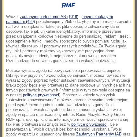
Wraz z
zaufanymi partnerami IAB (1019)
i
innymi zaufanymi
partnerami (489)
przechowujemy i/lub odczytujemy informacje zawarte
na Twoim urządzeniu, takie jak pliki cookie, przetwarzamy dane
osobowe, takie jak unikalne identyfikatory, informacje przesyłane
przez urządzenia końcowe niezbędne do personalizacji reklam i treści,
udostępnienie funkcji mediów społecznościowych pomiaru ruchu jak
również dla rozwoju i poprawny naszych produktów. Za Twoją zgodą
my, jak i partnerzy możemy wykorzystywać precyzyjne dane
geolokalizacyjne i identyfikację poprzez skanowanie urządzeń.
Przechodząc do serwisu zgadzasz się na wskazane działania.
Możesz wyrazić zgodę na powyższe cele przetwarzania poprzez
kliknięcie w przycisk "przechodzę do serwisu", możesz również nie
wyrażać zgody poprzez wybór ustawień zaawansowanych. W sytuacji
Według ustaleń niemieckiej policji 55-latek kilka razy
braku zgody będziemy przetwarzać dane osobowe w innych celach na
innych podstawach prawnych (informacje w tym zakresie dostępne są
odwiedzał dworzec autobusowy w Dortmundzie.
w naszej
polityce prywatności
). Poprzez kliknięcie w przycisk
"ustawienia zaawansowane" możesz zarządzać swoimi preferencjami
Wypatrywał tam rodaków wracających do kraju po
przed wyrażeniem zgody lub odmową udzielenia zgody. Cele
przetwarzania Twoich danych bez konieczności uzyskania Twojej
zakończeniu pracy w Niemczech. Zagadywał, udawał
zgody w oparciu o uzasadniony interes Radio Muzyka Fakty Grupa
że znalazł plik banknotów, po czym nagle wszczynał
RMF sp. z o.o. sp. k. oraz informacje o możliwości sprzeciwienia się
takiemu przetwarzaniu znajdziesz w
polityce prywatności
. Cele
alarm, że ktoś mu te pieniądze ukradł.
przetwarzania Twoich danych bez konieczności uzyskania Twojej
zgody w oparciu o uzasadniony interes
Zaufanych Partnerów IAB
oraz