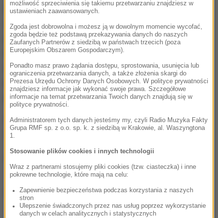
możliwość sprzeciwienia się takiemu przetwarzaniu znajdziesz w
W tym czasie, korzystając z nieuwagi ofiar, jego
ustawieniach zaawansowanych.
wspólnik opróżniał torby z przewożonej tam gotówki.
Zgoda jest dobrowolna i możesz ją w dowolnym momencie wycofać,
zgoda będzie też podstawą przekazywania danych do naszych
Aby okradzeni ludzie nie zorientowali się w porę, w
Zaufanych Partnerów z siedzibą w państwach trzecich (poza
Europejskim Obszarem Gospodarczym).
miejsce euro podrzucał białoruskie ruble, które, jak
Ponadto masz prawo żądania dostępu, sprostowania, usunięcia lub
zeznał w sądzie jeden z prowadzących sprawę
ograniczenia przetwarzania danych, a także złożenia skargi do
policjantom, były tak bezwartościowe, że "mogły
Prezesa Urzędu Ochrony Danych Osobowych. W polityce prywatności
znajdziesz informacje jak wykonać swoje prawa. Szczegółowe
posłużyć jedynie do gry w Monopoly".
informacje na temat przetwarzania Twoich danych znajdują się w
polityce prywatności.
55-latek przeprosił za kradzieże. Został skazany na
Administratorem tych danych jesteśmy my, czyli Radio Muzyka Fakty
Grupa RMF sp. z o.o. sp. k. z siedzibą w Krakowie, al. Waszyngtona
2 lata i 10 miesięcy więzienia.
1.
Stosowanie plików cookies i innych technologii
(mpw)
Wraz z partnerami stosujemy pliki cookies (tzw. ciasteczka) i inne
pokrewne technologie, które mają na celu:
Zapewnienie bezpieczeństwa podczas korzystania z naszych
Źródło: RMF FM
stron
Ulepszenie świadczonych przez nas usług poprzez wykorzystanie
danych w celach analitycznych i statystycznych