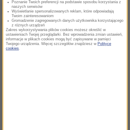
Poznanie Twoich preferencji na podstawie sposobu korzystania z
chcesz widzieć więcej artykułów od RMF24?
dodaj w
naszych serwisów
Google
Wyświetlanie spersonalizowanych reklam, które odpowiadają
Twoim zainteresowaniom
Gromadzenie zagregowanych danych użytkownika korzystającego
z różnych urządzeń
Zakres wykorzystywania plików cookies możesz określić w
ustawieniach Twojej przeglądarki. Bez wprowadzenia zmian ustawień,
informacje w plikach cookies mogą być zapisywane w pamięci
Twojego urządzenia. Więcej szczegółów znajdziesz w
Polityce
cookies
.