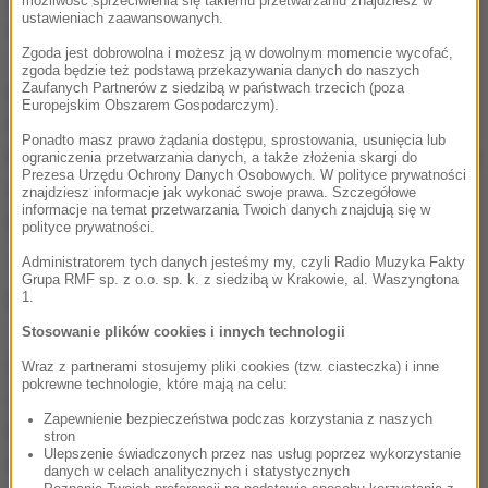
możliwość sprzeciwienia się takiemu przetwarzaniu znajdziesz w
ustawieniach zaawansowanych.
oświadczeniu.
Zgoda jest dobrowolna i możesz ją w dowolnym momencie wycofać,
zgoda będzie też podstawą przekazywania danych do naszych
Zaufanych Partnerów z siedzibą w państwach trzecich (poza
Hasło tegorocznego Światowego Dnia Pomocy
Europejskim Obszarem Gospodarczym).
Humanitarnej "One Humanity" - jak wskazuje Ban Ki
Ponadto masz prawo żądania dostępu, sprostowania, usunięcia lub
Mun - oznacza, że "powinniśmy się zjednoczyć w imię
ograniczenia przetwarzania danych, a także złożenia skargi do
Prezesa Urzędu Ochrony Danych Osobowych. W polityce prywatności
wspólnego człowieczeństwa i pokazać, że nie
znajdziesz informacje jak wykonać swoje prawa. Szczegółowe
informacje na temat przetwarzania Twoich danych znajdują się w
pozostawimy nikogo bez pomocy".
polityce prywatności.
Administratorem tych danych jesteśmy my, czyli Radio Muzyka Fakty
"Ważniejsi od statystyk są ludzie, którzy kryją się za
Grupa RMF sp. z o.o. sp. k. z siedzibą w Krakowie, al. Waszyngtona
1.
liczbami"
Stosowanie plików cookies i innych technologii
Sekretarz Generalny ONZ zaapelował o solidarność i
Wraz z partnerami stosujemy pliki cookies (tzw. ciasteczka) i inne
pokrewne technologie, które mają na celu:
ocenił, że jeszcze nigdy tak wielu ludzi na raz nie
Zapewnienie bezpieczeństwa podczas korzystania z naszych
było ofiarami długotrwałego ubóstwa, katastrof
stron
Ulepszenie świadczonych przez nas usług poprzez wykorzystanie
naturalnych lub wojen.
danych w celach analitycznych i statystycznych