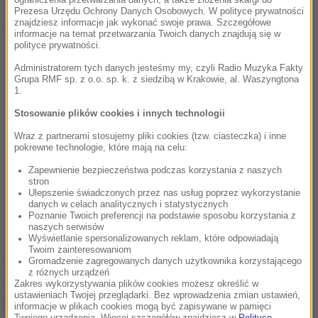
ograniczenia przetwarzania danych, a także złożenia skargi do
Prezesa Urzędu Ochrony Danych Osobowych. W polityce prywatności
znajdziesz informacje jak wykonać swoje prawa. Szczegółowe
Dalsza część artykułu pod materiałem video:
informacje na temat przetwarzania Twoich danych znajdują się w
polityce prywatności.
Administratorem tych danych jesteśmy my, czyli Radio Muzyka Fakty
Grupa RMF sp. z o.o. sp. k. z siedzibą w Krakowie, al. Waszyngtona
1.
Stosowanie plików cookies i innych technologii
Wraz z partnerami stosujemy pliki cookies (tzw. ciasteczka) i inne
pokrewne technologie, które mają na celu:
Zapewnienie bezpieczeństwa podczas korzystania z naszych
stron
Ulepszenie świadczonych przez nas usług poprzez wykorzystanie
danych w celach analitycznych i statystycznych
Poznanie Twoich preferencji na podstawie sposobu korzystania z
naszych serwisów
Wyświetlanie spersonalizowanych reklam, które odpowiadają
Twoim zainteresowaniom
Autor ocenia ten pomysł, jako "wygodny taniec
Gromadzenie zagregowanych danych użytkownika korzystającego
z różnych urządzeń
establishmentu z idealistycznymi urojeniami, w
Zakres wykorzystywania plików cookies możesz określić w
ustawieniach Twojej przeglądarki. Bez wprowadzenia zmian ustawień,
którym szkoły są najlepszym sposobem obrony
informacje w plikach cookies mogą być zapisywane w pamięci