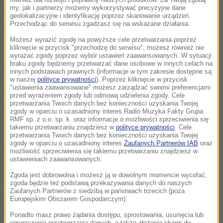
również dla rozwoju i poprawny naszych produktów. Za Twoją zgodą
Artykuł przypomina, że nasz zachodni sąsiad, który
my, jak i partnerzy możemy wykorzystywać precyzyjne dane
geolokalizacyjne i identyfikację poprzez skanowanie urządzeń.
jeszcze do zeszłego tygodnia zobowiązywał się do
Przechodząc do serwisu zgadzasz się na wskazane działania.
zwiększenia wydatków na obronność do 2 proc.
Możesz wyrazić zgodę na powyższe cele przetwarzania poprzez
kliknięcie w przycisk "przechodzę do serwisu", możesz również nie
swojego PKB do 2024 roku, aktualnie przeznacza na
wyrażać zgody poprzez wybór ustawień zaawansowanych. W sytuacji
braku zgody będziemy przetwarzać dane osobowe w innych celach na
ten cel tylko 1,2 - 1,3 proc. PKB.
innych podstawach prawnych (informacje w tym zakresie dostępne są
w naszej
polityce prywatności
). Poprzez kliknięcie w przycisk
"ustawienia zaawansowane" możesz zarządzać swoimi preferencjami
Rogan uważa, że
groteskowe podejście Niemiec do
przed wyrażeniem zgody lub odmową udzielenia zgody. Cele
przetwarzania Twoich danych bez konieczności uzyskania Twojej
kwestii wspólnej odpowiedzialności w NATO stało się
zgody w oparciu o uzasadniony interes Radio Muzyka Fakty Grupa
RMF sp. z o.o. sp. k. oraz informacje o możliwości sprzeciwienia się
"formą niemieckiej sztuki".
Jako przykład podaje on
takiemu przetwarzaniu znajdziesz w
polityce prywatności
. Cele
argument ministra obrony narodowej z 2017 roku,
przetwarzania Twoich danych bez konieczności uzyskania Twojej
zgody w oparciu o uzasadniony interes
Zaufanych Partnerów IAB
oraz
który stwierdził, iż
krytykowanie Niemiec za niskie
możliwość sprzeciwienia się takiemu przetwarzaniu znajdziesz w
ustawieniach zaawansowanych.
wydatki na obronność nie jest fair, gdyż każdy, kto
Zgoda jest dobrowolna i możesz ją w dowolnym momencie wycofać,
"rozumie kwestie współczesnego bezpieczeństwa"
zgoda będzie też podstawą przekazywania danych do naszych
Zaufanych Partnerów z siedzibą w państwach trzecich (poza
włączyłby wydatki związane z szerokorozumianą
Europejskim Obszarem Gospodarczym).
pomocą do wydatków na obronność
.
Ponadto masz prawo żądania dostępu, sprostowania, usunięcia lub