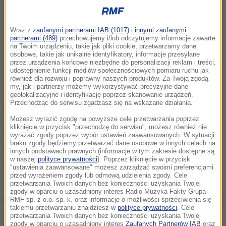
Wraz z
zaufanymi partnerami IAB (1017)
i
innymi zaufanymi
partnerami (489)
przechowujemy i/lub odczytujemy informacje zawarte
na Twoim urządzeniu, takie jak pliki cookie, przetwarzamy dane
osobowe, takie jak unikalne identyfikatory, informacje przesyłane
przez urządzenia końcowe niezbędne do personalizacji reklam i treści,
udostępnienie funkcji mediów społecznościowych pomiaru ruchu jak
również dla rozwoju i poprawny naszych produktów. Za Twoją zgodą
my, jak i partnerzy możemy wykorzystywać precyzyjne dane
geolokalizacyjne i identyfikację poprzez skanowanie urządzeń.
Przechodząc do serwisu zgadzasz się na wskazane działania.
Możesz wyrazić zgodę na powyższe cele przetwarzania poprzez
kliknięcie w przycisk "przechodzę do serwisu", możesz również nie
Według oficjalnych danych, wśród ofiar śmiertelnych
wyrażać zgody poprzez wybór ustawień zaawansowanych. W sytuacji
braku zgody będziemy przetwarzać dane osobowe w innych celach na
jest pięciu strażaków, dwóch policjantów i trzech
innych podstawach prawnych (informacje w tym zakresie dostępne są
w naszej
polityce prywatności
). Poprzez kliknięcie w przycisk
mieszkańców nawiedzonych przez żywioł
"ustawienia zaawansowane" możesz zarządzać swoimi preferencjami
miejscowości.
przed wyrażeniem zgody lub odmową udzielenia zgody. Cele
przetwarzania Twoich danych bez konieczności uzyskania Twojej
zgody w oparciu o uzasadniony interes Radio Muzyka Fakty Grupa
Pożary, podsycane przez wysokie temperatury i silne
RMF sp. z o.o. sp. k. oraz informacje o możliwości sprzeciwienia się
takiemu przetwarzaniu znajdziesz w
polityce prywatności
. Cele
wiatry, występują głównie w środkowych i
przetwarzania Twoich danych bez konieczności uzyskania Twojej
zgody w oparciu o uzasadniony interes
Zaufanych Partnerów IAB
oraz