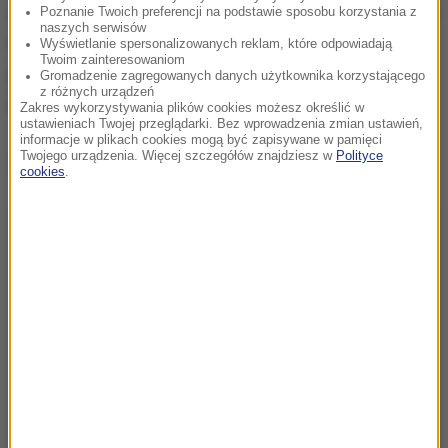
samolot Boeing 747 Supertanker udostępniony przez
Poznanie Twoich preferencji na podstawie sposobu korzystania z
naszych serwisów
USA. Zabiera on 20 razy więcej wody lub substancji
Wyświetlanie spersonalizowanych reklam, które odpowiadają
Twoim zainteresowaniom
gaśniczych niż tradycyjne samoloty używane do
Gromadzenie zagregowanych danych użytkownika korzystającego
z różnych urządzeń
gaszenia pożarów.
Zakres wykorzystywania plików cookies możesz określić w
ustawieniach Twojej przeglądarki. Bez wprowadzenia zmian ustawień,
informacje w plikach cookies mogą być zapisywane w pamięci
Twojego urządzenia. Więcej szczegółów znajdziesz w
Polityce
Dalsza część artykułu pod materiałem video:
cookies
.