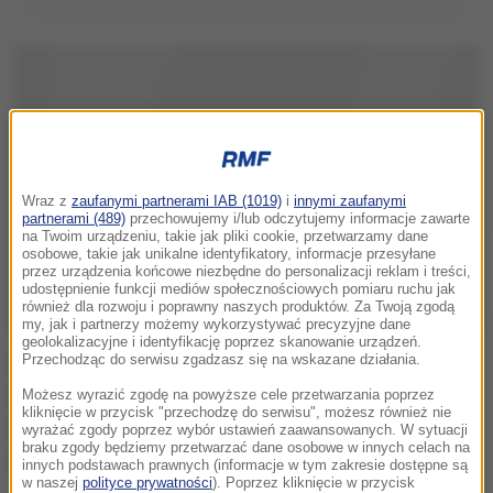
Wraz z
zaufanymi partnerami IAB (1019)
i
innymi zaufanymi
partnerami (489)
przechowujemy i/lub odczytujemy informacje zawarte
na Twoim urządzeniu, takie jak pliki cookie, przetwarzamy dane
osobowe, takie jak unikalne identyfikatory, informacje przesyłane
przez urządzenia końcowe niezbędne do personalizacji reklam i treści,
udostępnienie funkcji mediów społecznościowych pomiaru ruchu jak
również dla rozwoju i poprawny naszych produktów. Za Twoją zgodą
my, jak i partnerzy możemy wykorzystywać precyzyjne dane
geolokalizacyjne i identyfikację poprzez skanowanie urządzeń.
Przechodząc do serwisu zgadzasz się na wskazane działania.
Na liście osób uznanych za zaginione po katastrofie
nie ma już nikogo. Tym samym ratownicy zakończyli
Możesz wyrazić zgodę na powyższe cele przetwarzania poprzez
kliknięcie w przycisk "przechodzę do serwisu", możesz również nie
najważniejszy etap akcji, czyli poszukiwania
wyrażać zgody poprzez wybór ustawień zaawansowanych. W sytuacji
braku zgody będziemy przetwarzać dane osobowe w innych celach na
zasypanych ludzi.
innych podstawach prawnych (informacje w tym zakresie dostępne są
w naszej
polityce prywatności
). Poprzez kliknięcie w przycisk