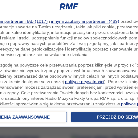
i partnerami IAB (1017)
i
innymi zaufanymi partnerami (489)
przechow
ormacje zawarte na Twoim urządzeniu, takie jak pliki cookie, przetwar
jak unikalne identyfikatory, informacje przesyłane przez urządzenia k
i reklam i treści, udostępnienie funkcji mediów społecznościowych pom
woju i poprawny naszych produktów. Za Twoją zgodą my, jak i partner
recyzyjne dane geolokalizacyjne i identyfikację poprzez skanowanie u
serwisu zgadzasz się na wskazane działania.
zgodę na powyższe cele przetwarzania poprzez kliknięcie w przycisk 
z również nie wyrażać zgody poprzez wybór ustawień zaawansowanych
dziemy przetwarzać dane osobowe w innych celach na innych podsta
ym zakresie dostępne są w naszej
polityce prywatności
). Poprzez kliknię
awansowane" możesz zarządzać swoimi preferencjami przed wyrażenie
ia zgody. Cele przetwarzania Twoich danych bez konieczności uzyska
 o uzasadniony interes Radio Muzyka Fakty Grupa RMF sp. z o.o. sp. k
żliwości sprzeciwienia się takiemu przetwarzaniu znajdziesz w
polityce
nia Twoich danych bez konieczności uzyskania Twojej zgody w oparci
ch Partnerów IAB
oraz możliwość sprzeciwienia się takiemu przetwarza
IENIA ZAAWANSOWANE
PRZEJDŹ DO SERW
aawansowanych.
rowolna i możesz ją w dowolnym momencie wycofać, zgoda będzie też
anych do naszych Zaufanych Partnerów z siedzibą w państwach trzec