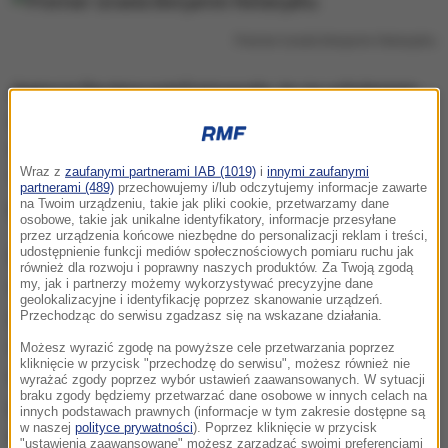
Premier Izraela Benjamin Netanjahu
Agencja Reutera poinformowała, że za uchyleniem
ustawy opowiedziało się ośmiu z piętnastu sędziów.
Sąd Najwyższy uznał, że ustawa
wyrządziłaby
Wraz z
zaufanymi partnerami IAB (1019)
i
innymi zaufanymi
"poważną i bezprecedensową szkodę podstawom
partnerami (489)
przechowujemy i/lub odczytujemy informacje zawarte
na Twoim urządzeniu, takie jak pliki cookie, przetwarzamy dane
Izraela jako kraju demokratycznego"
.
osobowe, takie jak unikalne identyfikatory, informacje przesyłane
przez urządzenia końcowe niezbędne do personalizacji reklam i treści,
udostępnienie funkcji mediów społecznościowych pomiaru ruchu jak
Do czasu rozpoczęcia reform, które miały znacząco
również dla rozwoju i poprawny naszych produktów. Za Twoją zgodą
osłabić uprawnienia Sądu Najwyższego, był on
my, jak i partnerzy możemy wykorzystywać precyzyjne dane
geolokalizacyjne i identyfikację poprzez skanowanie urządzeń.
jedyną instytucją, która mogła wstrzymywać
Przechodząc do serwisu zgadzasz się na wskazane działania.
decyzje rządu uznane za "nieracjonalne", tj.
Możesz wyrazić zgodę na powyższe cele przetwarzania poprzez
kliknięcie w przycisk "przechodzę do serwisu", możesz również nie
nieproporcjonalnie skoncentrowane na interesie
wyrażać zgody poprzez wybór ustawień zaawansowanych. W sytuacji
braku zgody będziemy przetwarzać dane osobowe w innych celach na
politycznym bez wystarczającego uwzględnienia
innych podstawach prawnych (informacje w tym zakresie dostępne są
w naszej
polityce prywatności
). Poprzez kliknięcie w przycisk
interesu publicznego.
"ustawienia zaawansowane" możesz zarządzać swoimi preferencjami