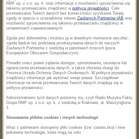
XVI w. festynem Toro de la Vega było unikanie
RMF sp. z o.o. sp. k. oraz informacje o możliwości sprzeciwienia się
takiemu przetwarzaniu znajdziesz w
polityce prywatności
. Cele
sytuacji "publicznego zabijania zwierząt". Byki ginęły
przetwarzania Twoich danych bez konieczności uzyskania Twojej
tam podczas walk z torreadorami.
zgody w oparciu o uzasadniony interes
Zaufanych Partnerów IAB
oraz
możliwość sprzeciwienia się takiemu przetwarzaniu znajdziesz w
ustawieniach zaawansowanych.
W ostatnich latach w Hiszpanii przybywa protestów
Zgoda jest dobrowolna i możesz ją w dowolnym momencie wycofać,
zgoda będzie też podstawą przekazywania danych do naszych
przeciwko korridzie. Coraz częściej blokowane są
Zaufanych Partnerów z siedzibą w państwach trzecich (poza
Europejskim Obszarem Gospodarczym).
imprezy, podczas których dochodzi do walk z
Ponadto masz prawo żądania dostępu, sprostowania, usunięcia lub
bykami, a przeciwnicy tej formy rozrywki potępiają
ograniczenia przetwarzania danych, a także złożenia skargi do
Prezesa Urzędu Ochrony Danych Osobowych. W polityce prywatności
ich organizatorów za okrucieństwo wobec zwierząt.
znajdziesz informacje jak wykonać swoje prawa. Szczegółowe
informacje na temat przetwarzania Twoich danych znajdują się w
polityce prywatności.
Wprawdzie korrida wciąż uznawana jest za
Administratorem tych danych jesteśmy my, czyli Radio Muzyka Fakty
narodową rozrywkę Hiszpanów, ale zakaz
Grupa RMF sp. z o.o. sp. k. z siedzibą w Krakowie, al. Waszyngtona
1.
organizacji walk z bykami rozszerza się
Stosowanie plików cookies i innych technologii
systematycznie w kraju i obowiązuje już w około
Wraz z partnerami stosujemy pliki cookies (tzw. ciasteczka) i inne
100 gminach. Zawodów tych nie można organizować
pokrewne technologie, które mają na celu: