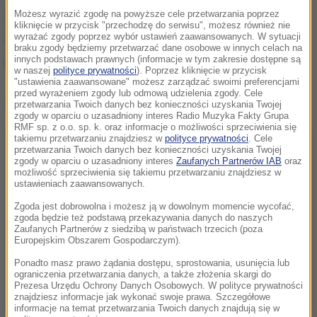
Możesz wyrazić zgodę na powyższe cele przetwarzania poprzez
Ręka mi nie zadrży
- obiecał minister, wskazując na
kliknięcie w przycisk "przechodzę do serwisu", możesz również nie
walkę z radykalnym islamem.
Udaremniliśmy do tej
wyrażać zgody poprzez wybór ustawień zaawansowanych. W sytuacji
braku zgody będziemy przetwarzać dane osobowe w innych celach na
pory 43 ataki
- dodał szef MSW.
innych podstawach prawnych (informacje w tym zakresie dostępne są
w naszej
polityce prywatności
). Poprzez kliknięcie w przycisk
"ustawienia zaawansowane" możesz zarządzać swoimi preferencjami
przed wyrażeniem zgody lub odmową udzielenia zgody. Cele
Dalsza część artykułu pod materiałem video:
przetwarzania Twoich danych bez konieczności uzyskania Twojej
zgody w oparciu o uzasadniony interes Radio Muzyka Fakty Grupa
RMF sp. z o.o. sp. k. oraz informacje o możliwości sprzeciwienia się
takiemu przetwarzaniu znajdziesz w
polityce prywatności
. Cele
przetwarzania Twoich danych bez konieczności uzyskania Twojej
zgody w oparciu o uzasadniony interes
Zaufanych Partnerów IAB
oraz
możliwość sprzeciwienia się takiemu przetwarzaniu znajdziesz w
ustawieniach zaawansowanych.
Zgoda jest dobrowolna i możesz ją w dowolnym momencie wycofać,
zgoda będzie też podstawą przekazywania danych do naszych
Zaufanych Partnerów z siedzibą w państwach trzecich (poza
Europejskim Obszarem Gospodarczym).
Ponadto masz prawo żądania dostępu, sprostowania, usunięcia lub
ograniczenia przetwarzania danych, a także złożenia skargi do
Prezesa Urzędu Ochrony Danych Osobowych. W polityce prywatności
znajdziesz informacje jak wykonać swoje prawa. Szczegółowe
informacje na temat przetwarzania Twoich danych znajdują się w