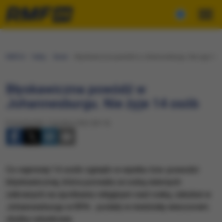
RMF24
Fakty
Świat
Błyskawiczna powódź w Johannesburgu. Nie żyje 14 
Błyskawiczna powódź w
Johannesburgu. Nie żyje 14 osób
Poniedziałek, 5 grudnia 2022 (00:15)
​Co najmniej 14 osób zginęło w wyniku tzw. powodzi
błyskawicznej, która porwała ze sobą wiernych
zebranych na spotkaniu religijnym nad rzeką Jukskei w
Johannesburgu w RPA - podały w niedzielę wieczorem
służby ratunkowe.