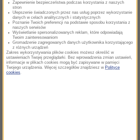
Zapewnienie bezpieczeństwa podczas korzystania z naszych
jest w stanie podać dokładnej liczby zaginionych.
stron
Ulepszenie świadczonych przez nas usług poprzez wykorzystanie
danych w celach analitycznych i statystycznych
Poznanie Twoich preferencji na podstawie sposobu korzystania z
Dalsza część artykułu pod materiałem video:
naszych serwisów
Wyświetlanie spersonalizowanych reklam, które odpowiadają
Twoim zainteresowaniom
Gromadzenie zagregowanych danych użytkownika korzystającego
z różnych urządzeń
Zakres wykorzystywania plików cookies możesz określić w
ustawieniach Twojej przeglądarki. Bez wprowadzenia zmian ustawień,
informacje w plikach cookies mogą być zapisywane w pamięci
Twojego urządzenia. Więcej szczegółów znajdziesz w
Polityce
cookies
.