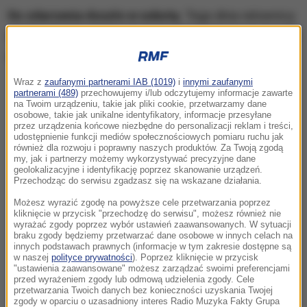
Do zdarzenia doszło w sobotę
. Tego dnia ratownicy
odnaleźli dwa ciała
,
a kolejnych siedem w niedzielę
rano
.
Wraz z
zaufanymi partnerami IAB (1019)
i
innymi zaufanymi
partnerami (489)
przechowujemy i/lub odczytujemy informacje zawarte
na Twoim urządzeniu, takie jak pliki cookie, przetwarzamy dane
osobowe, takie jak unikalne identyfikatory, informacje przesyłane
przez urządzenia końcowe niezbędne do personalizacji reklam i treści,
udostępnienie funkcji mediów społecznościowych pomiaru ruchu jak
również dla rozwoju i poprawny naszych produktów. Za Twoją zgodą
my, jak i partnerzy możemy wykorzystywać precyzyjne dane
geolokalizacyjne i identyfikację poprzez skanowanie urządzeń.
Przechodząc do serwisu zgadzasz się na wskazane działania.
Możesz wyrazić zgodę na powyższe cele przetwarzania poprzez
kliknięcie w przycisk "przechodzę do serwisu", możesz również nie
wyrażać zgody poprzez wybór ustawień zaawansowanych. W sytuacji
braku zgody będziemy przetwarzać dane osobowe w innych celach na
innych podstawach prawnych (informacje w tym zakresie dostępne są
w naszej
polityce prywatności
). Poprzez kliknięcie w przycisk
"ustawienia zaawansowane" możesz zarządzać swoimi preferencjami
przed wyrażeniem zgody lub odmową udzielenia zgody. Cele
przetwarzania Twoich danych bez konieczności uzyskania Twojej
zgody w oparciu o uzasadniony interes Radio Muzyka Fakty Grupa