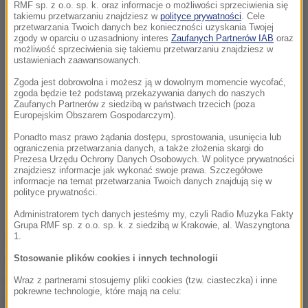
RMF sp. z o.o. sp. k. oraz informacje o możliwości sprzeciwienia się
takiemu przetwarzaniu znajdziesz w
polityce prywatności
. Cele
przetwarzania Twoich danych bez konieczności uzyskania Twojej
zgody w oparciu o uzasadniony interes
Zaufanych Partnerów IAB
oraz
możliwość sprzeciwienia się takiemu przetwarzaniu znajdziesz w
ustawieniach zaawansowanych.
Zgoda jest dobrowolna i możesz ją w dowolnym momencie wycofać,
zgoda będzie też podstawą przekazywania danych do naszych
Zaufanych Partnerów z siedzibą w państwach trzecich (poza
Europejskim Obszarem Gospodarczym).
Ponadto masz prawo żądania dostępu, sprostowania, usunięcia lub
ograniczenia przetwarzania danych, a także złożenia skargi do
Prezesa Urzędu Ochrony Danych Osobowych. W polityce prywatności
znajdziesz informacje jak wykonać swoje prawa. Szczegółowe
informacje na temat przetwarzania Twoich danych znajdują się w
polityce prywatności.
Administratorem tych danych jesteśmy my, czyli Radio Muzyka Fakty
Grupa RMF sp. z o.o. sp. k. z siedzibą w Krakowie, al. Waszyngtona
W ostatnich godzinach
liczba ofiar wzrosła do 14
,
1.
gdyż odnaleźliśmy kolejnych pięć ciał
- powiedział
Stosowanie plików cookies i innych technologii
agencji AFP rzecznik miejscowych służb
Wraz z partnerami stosujemy pliki cookies (tzw. ciasteczka) i inne
pokrewne technologie, które mają na celu:
ratunkowych Robert Mulaudzi. Dodał, że obecnie nie