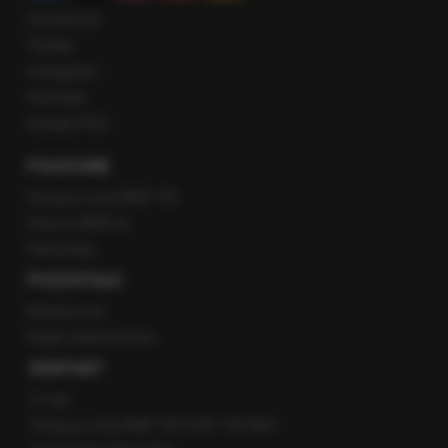
Facebook
Twitter
Instagram
YouTube
Kanały RSS
POLECANE
Gorąca Linia RMF FM
Staż w RMF24
Patronaty
POZOSTAŁE
Newsroom
Radio internetowe
KONTAKT
O nas
Gorąca Linia RMF FM: 600 700 800