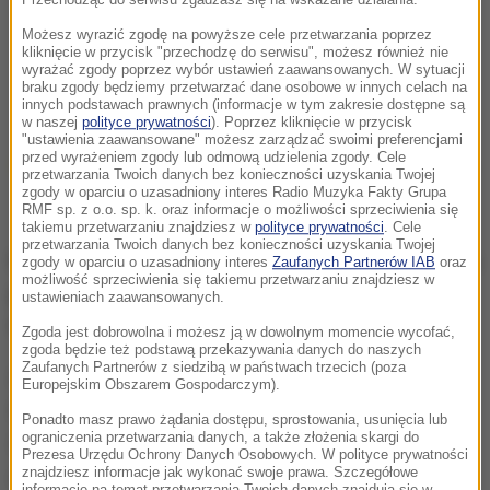
Przechodząc do serwisu zgadzasz się na wskazane działania.
że na podstawie wyroku TSUE i NSA warszawski
Możesz wyrazić zgodę na powyższe cele przetwarzania poprzez
USC wkrótce dokona transkrypcji małżeństw
kliknięcie w przycisk "przechodzę do serwisu", możesz również nie
wyrażać zgody poprzez wybór ustawień zaawansowanych. W sytuacji
jednopłciowych polskich obywateli zawartych w
braku zgody będziemy przetwarzać dane osobowe w innych celach na
innych podstawach prawnych (informacje w tym zakresie dostępne są
UE.
w naszej
polityce prywatności
). Poprzez kliknięcie w przycisk
"ustawienia zaawansowane" możesz zarządzać swoimi preferencjami
przed wyrażeniem zgody lub odmową udzielenia zgody. Cele
Więcej informacji z Polski i świata znajdziesz na
przetwarzania Twoich danych bez konieczności uzyskania Twojej
zgody w oparciu o uzasadniony interes Radio Muzyka Fakty Grupa
RMF24.pl
.
RMF sp. z o.o. sp. k. oraz informacje o możliwości sprzeciwienia się
takiemu przetwarzaniu znajdziesz w
polityce prywatności
. Cele
przetwarzania Twoich danych bez konieczności uzyskania Twojej
Na wtorkowej konferencji przed posiedzeniem rządu
zgody w oparciu o uzasadniony interes
Zaufanych Partnerów IAB
oraz
możliwość sprzeciwienia się takiemu przetwarzaniu znajdziesz w
premier Donald Tusk odniósł się do kwestii
ustawieniach zaawansowanych.
transkrypcji aktów małżeństw jednopłciowych.
Zgoda jest dobrowolna i możesz ją w dowolnym momencie wycofać,
zgoda będzie też podstawą przekazywania danych do naszych
Zaufanych Partnerów z siedzibą w państwach trzecich (poza
Państwo tu przez wiele lat nie zdawało egzaminu.
Europejskim Obszarem Gospodarczym).
Mam nadzieję, że po wyroku Trybunału
Ponadto masz prawo żądania dostępu, sprostowania, usunięcia lub
ograniczenia przetwarzania danych, a także złożenia skargi do
Sprawiedliwości Unii Europejskiej i Naczelnego Sądu
Prezesa Urzędu Ochrony Danych Osobowych. W polityce prywatności
Administracyjnego, także w parlamencie znajdziemy
znajdziesz informacje jak wykonać swoje prawa. Szczegółowe