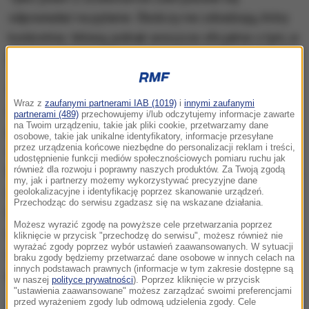
odpowiadać na pytanie. Śledczy nie zdradzają, który
konkretnie. Mówią jednak wreszcie oficjalnie o tym, w
jaki sposób uciekli recydywiści.
Wersja o ucieczce, która miała przebieg taki, że
Wraz z
zaufanymi partnerami IAB (1019)
i
innymi zaufanymi
zostały przecięte kraty, i (więźniowie - przyp. red.)
partnerami (489)
przechowujemy i/lub odczytujemy informacje zawarte
na Twoim urządzeniu, takie jak pliki cookie, przetwarzamy dane
przedostali się przez mur, po którym opuścili się na
osobowe, takie jak unikalne identyfikatory, informacje przesyłane
przez urządzenia końcowe niezbędne do personalizacji reklam i treści,
sznurze, została potwierdzona
- mówiła Agnieszka
udostępnienie funkcji mediów społecznościowych pomiaru ruchu jak
Reniecka, prokurator rejonowy w Grudziądzu. Dodała,
również dla rozwoju i poprawny naszych produktów. Za Twoją zgodą
my, jak i partnerzy możemy wykorzystywać precyzyjne dane
że mężczyźni dalej pojechali samochodem do
geolokalizacyjne i identyfikację poprzez skanowanie urządzeń.
Przechodząc do serwisu zgadzasz się na wskazane działania.
Poznania. Nie zdradziła na razie, czy to zatrzymany
Możesz wyrazić zgodę na powyższe cele przetwarzania poprzez
wraz z nimi 23-latek prowadził auto. On ma usłyszeć
kliknięcie w przycisk "przechodzę do serwisu", możesz również nie
wyrażać zgody poprzez wybór ustawień zaawansowanych. W sytuacji
dopiero w czwartek zarzuty dotyczące udzielenia
braku zgody będziemy przetwarzać dane osobowe w innych celach na
innych podstawach prawnych (informacje w tym zakresie dostępne są
pomocy w tej ucieczce.
w naszej
polityce prywatności
). Poprzez kliknięcie w przycisk
"ustawienia zaawansowane" możesz zarządzać swoimi preferencjami
przed wyrażeniem zgody lub odmową udzielenia zgody. Cele
Uciekinierzy mają być teraz szczególnie pilnowani -