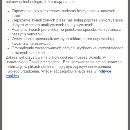
pokrewne technologie, które mają na celu:
przypuszczałem, że pod nosem może się coś takiego
dziać
- mówi jeden z mieszkańców bloku.
Zapewnienie bezpieczeństwa podczas korzystania z naszych
stron
Ulepszenie świadczonych przez nas usług poprzez wykorzystanie
danych w celach analitycznych i statystycznych
Dalsza część artykułu pod materiałem video:
Poznanie Twoich preferencji na podstawie sposobu korzystania z
naszych serwisów
Wyświetlanie spersonalizowanych reklam, które odpowiadają
Twoim zainteresowaniom
Gromadzenie zagregowanych danych użytkownika korzystającego
z różnych urządzeń
Zakres wykorzystywania plików cookies możesz określić w
ustawieniach Twojej przeglądarki. Bez wprowadzenia zmian ustawień,
informacje w plikach cookies mogą być zapisywane w pamięci
Twojego urządzenia. Więcej szczegółów znajdziesz w
Polityce
cookies
.