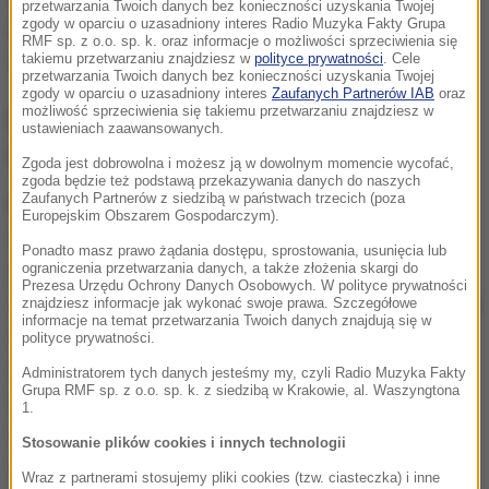
przetwarzania Twoich danych bez konieczności uzyskania Twojej
zgody w oparciu o uzasadniony interes Radio Muzyka Fakty Grupa
na razie są w Areszcie Śledczym w Toruniu. Już nie
RMF sp. z o.o. sp. k. oraz informacje o możliwości sprzeciwienia się
wrócą do więzienia w Grudziądzu.
takiemu przetwarzaniu znajdziesz w
polityce prywatności
. Cele
przetwarzania Twoich danych bez konieczności uzyskania Twojej
zgody w oparciu o uzasadniony interes
Zaufanych Partnerów IAB
oraz
możliwość sprzeciwienia się takiemu przetwarzaniu znajdziesz w
Ukrywali się w wynajętym
ustawieniach zaawansowanych.
mieszkaniu. Byli zaskoczeni
Zgoda jest dobrowolna i możesz ją w dowolnym momencie wycofać,
zgoda będzie też podstawą przekazywania danych do naszych
Zaufanych Partnerów z siedzibą w państwach trzecich (poza
Przypomnijmy, że zbiegów zatrzymano we wtorek
Europejskim Obszarem Gospodarczym).
na ulicy Kórnickiej w Poznaniu. Ukrywali się
Ponadto masz prawo żądania dostępu, sprostowania, usunięcia lub
w wynajętym mieszkaniu, w jednym z bloków.
Byli
ograniczenia przetwarzania danych, a także złożenia skargi do
Prezesa Urzędu Ochrony Danych Osobowych. W polityce prywatności
zaskoczeni. Było duże prawdopodobieństwo, że będą
znajdziesz informacje jak wykonać swoje prawa. Szczegółowe
informacje na temat przetwarzania Twoich danych znajdują się w
dokonywać kolejnych przestępstw
- komentuje
polityce prywatności.
wiceszef kujawsko-pomorskiej policji Sławomir
Administratorem tych danych jesteśmy my, czyli Radio Muzyka Fakty
Grupa RMF sp. z o.o. sp. k. z siedzibą w Krakowie, al. Waszyngtona
Światłowski
. Wieczorem były jakiś huki i tyle. Nie
1.
wiedziałem, co się dzieje. Słyszałem kilka uderzeń,
Stosowanie plików cookies i innych technologii
myślałem, że komuś coś spadło. Nie
Wraz z partnerami stosujemy pliki cookies (tzw. ciasteczka) i inne