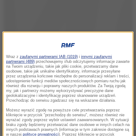
Wraz z
zaufanymi partnerami IAB (1019)
i
innymi zaufanymi
partnerami (489)
przechowujemy i/lub odczytujemy informacje zawarte
na Twoim urządzeniu, takie jak pliki cookie, przetwarzamy dane
osobowe, takie jak unikalne identyfikatory, informacje przesyłane
przez urządzenia końcowe niezbędne do personalizacji reklam i treści,
udostępnienie funkcji mediów społecznościowych pomiaru ruchu jak
Na ślad oszustów udało się trafić dzięki informacjom
również dla rozwoju i poprawny naszych produktów. Za Twoją zgodą
my, jak i partnerzy możemy wykorzystywać precyzyjne dane
Generalnego Inspektora Informacji Finansowej o
geolokalizacyjne i identyfikację poprzez skanowanie urządzeń.
Przechodząc do serwisu zgadzasz się na wskazane działania.
nieprawidłowościach w jednej ze śląskich spółek.
Chodziło o wyłudzania podatku VAT.
Możesz wyrazić zgodę na powyższe cele przetwarzania poprzez
kliknięcie w przycisk "przechodzę do serwisu", możesz również nie
wyrażać zgody poprzez wybór ustawień zaawansowanych. W sytuacji
Tropiąc ten watek funkcjonariusze CBŚP trafili na
braku zgody będziemy przetwarzać dane osobowe w innych celach na
innych podstawach prawnych (informacje w tym zakresie dostępne są
cały łańcuszek spółek, które zajmowały się
w naszej
polityce prywatności
). Poprzez kliknięcie w przycisk