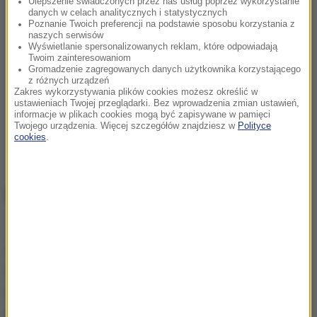
Ulepszenie świadczonych przez nas usług poprzez wykorzystanie
danych w celach analitycznych i statystycznych
Poznanie Twoich preferencji na podstawie sposobu korzystania z
naszych serwisów
Wyświetlanie spersonalizowanych reklam, które odpowiadają
Twoim zainteresowaniom
Gromadzenie zagregowanych danych użytkownika korzystającego
z różnych urządzeń
Zakres wykorzystywania plików cookies możesz określić w
ustawieniach Twojej przeglądarki. Bez wprowadzenia zmian ustawień,
informacje w plikach cookies mogą być zapisywane w pamięci
Twojego urządzenia. Więcej szczegółów znajdziesz w
Polityce
cookies
.
Rośnie liczba interwencji strażaków
Jak podaje Państwowa Straż Pożarna, do godz. 21
odnotowano 16 044 zdarzenia związane z silnym
wiatrem. Najwięcej w woj. zachodniopomorskim
(2326), pomorskim (2136), wielkopolskim (2077),
mazowieckim (1461), śląskim (1284) i warmińsko-