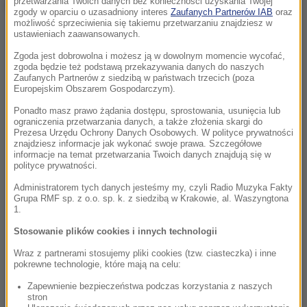
jest w województwie zachodniopomorskim - 96 871.
przetwarzania Twoich danych bez konieczności uzyskania Twojej
zgody w oparciu o uzasadniony interes
Zaufanych Partnerów IAB
oraz
możliwość sprzeciwienia się takiemu przetwarzaniu znajdziesz w
ustawieniach zaawansowanych.
Zgoda jest dobrowolna i możesz ją w dowolnym momencie wycofać,
zgoda będzie też podstawą przekazywania danych do naszych
Zaufanych Partnerów z siedzibą w państwach trzecich (poza
Europejskim Obszarem Gospodarczym).
Ponadto masz prawo żądania dostępu, sprostowania, usunięcia lub
ograniczenia przetwarzania danych, a także złożenia skargi do
Prezesa Urzędu Ochrony Danych Osobowych. W polityce prywatności
znajdziesz informacje jak wykonać swoje prawa. Szczegółowe
informacje na temat przetwarzania Twoich danych znajdują się w
polityce prywatności.
Administratorem tych danych jesteśmy my, czyli Radio Muzyka Fakty
Grupa RMF sp. z o.o. sp. k. z siedzibą w Krakowie, al. Waszyngtona
1.
Stosowanie plików cookies i innych technologii
Wraz z partnerami stosujemy pliki cookies (tzw. ciasteczka) i inne
pokrewne technologie, które mają na celu:
Zapewnienie bezpieczeństwa podczas korzystania z naszych
stron