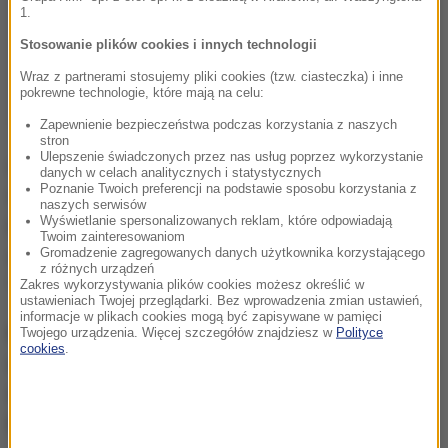
1.
Stosowanie plików cookies i innych technologii
Wraz z partnerami stosujemy pliki cookies (tzw. ciasteczka) i inne
pokrewne technologie, które mają na celu:
Zapewnienie bezpieczeństwa podczas korzystania z naszych
stron
Ulepszenie świadczonych przez nas usług poprzez wykorzystanie
Od 2022 r. konferencja organizowana jest też na
danych w celach analitycznych i statystycznych
Poznanie Twoich preferencji na podstawie sposobu korzystania z
Węgrzech. O tym, że w tym roku odbędzie się w
naszych serwisów
Wyświetlanie spersonalizowanych reklam, które odpowiadają
Polsce, szef CPAC Matthew Schlapp poinformował
Twoim zainteresowaniom
Gromadzenie zagregowanych danych użytkownika korzystającego
w marcu tego roku podczas Gali Człowiek Roku
z różnych urządzeń
"Gazety Polskiej".
Zakres wykorzystywania plików cookies możesz określić w
ustawieniach Twojej przeglądarki. Bez wprowadzenia zmian ustawień,
informacje w plikach cookies mogą być zapisywane w pamięci
Na razie nie wiadomo, kto dokładnie ma wziąć
Twojego urządzenia. Więcej szczegółów znajdziesz w
Polityce
cookies
.
udział w polskiej edycji wydarzenia i czy wiązałoby
się ono z przyjazdem do Polski prezydenta USA
Donalda Trumpa.