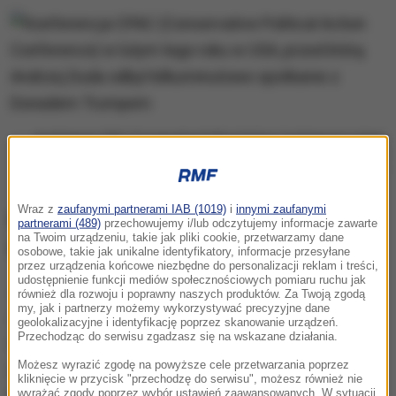
Konferencja CPAC (Conservative Political Action Conference) w lutym
tego roku w USA, przed którą Andrzej Duda odbył kilkuminutowe
spotkanie z Donadem Trumpem
Wraz z
zaufanymi partnerami IAB (1019)
i
innymi zaufanymi
Mateusz Morawiecki zdradza plany
partnerami (489)
przechowujemy i/lub odczytujemy informacje zawarte
na Twoim urządzeniu, takie jak pliki cookie, przetwarzamy dane
konserwatystów
osobowe, takie jak unikalne identyfikatory, informacje przesyłane
przez urządzenia końcowe niezbędne do personalizacji reklam i treści,
udostępnienie funkcji mediów społecznościowych pomiaru ruchu jak
Jestem w kontakcie z Matthew Schlappem i jego
również dla rozwoju i poprawny naszych produktów. Za Twoją zgodą
my, jak i partnerzy możemy wykorzystywać precyzyjne dane
zespołem. Mamy po naszej stronie w Polsce zespół
geolokalizacyjne i identyfikację poprzez skanowanie urządzeń.
Przechodząc do serwisu zgadzasz się na wskazane działania.
bardzo sprawnych organizatorów, więc
jest szansa
Możesz wyrazić zgodę na powyższe cele przetwarzania poprzez
na to, żeby CPAC Polska odbył się jeszcze w maju
-
kliknięcie w przycisk "przechodzę do serwisu", możesz również nie
powiedział Morawiecki Polskiej Agencji Prasowej.
wyrażać zgody poprzez wybór ustawień zaawansowanych. W sytuacji