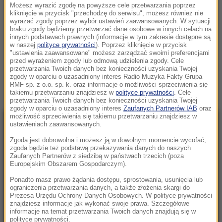
CHŁOPIEC CHCIAŁ UCIEC, TRUMP GO ZATRZYMAŁ. „NIE CHCĘ,
Możesz wyrazić zgodę na powyższe cele przetwarzania poprzez
kliknięcie w przycisk "przechodzę do serwisu", możesz również nie
ŻEBY SPADŁ ZE SCENY JAK BIDEN”
wyrażać zgody poprzez wybór ustawień zaawansowanych. W sytuacji
CZWARTEK, 6 SIERPNIA (09:34)
braku zgody będziemy przetwarzać dane osobowe w innych celach na
innych podstawach prawnych (informacje w tym zakresie dostępne są
w naszej
polityce prywatności
). Poprzez kliknięcie w przycisk
DONALD TRUMP
"ustawienia zaawansowane" możesz zarządzać swoimi preferencjami
przed wyrażeniem zgody lub odmową udzielenia zgody. Cele
Zobacz więcej »
przetwarzania Twoich danych bez konieczności uzyskania Twojej
zgody w oparciu o uzasadniony interes Radio Muzyka Fakty Grupa
RMF sp. z o.o. sp. k. oraz informacje o możliwości sprzeciwienia się
takiemu przetwarzaniu znajdziesz w
polityce prywatności
. Cele
przetwarzania Twoich danych bez konieczności uzyskania Twojej
zgody w oparciu o uzasadniony interes
Zaufanych Partnerów IAB
oraz
możliwość sprzeciwienia się takiemu przetwarzaniu znajdziesz w
ustawieniach zaawansowanych.
NAJNOWSZE
Zgoda jest dobrowolna i możesz ją w dowolnym momencie wycofać,
zgoda będzie też podstawą przekazywania danych do naszych
19:10
Zaufanych Partnerów z siedzibą w państwach trzecich (poza
Opublikowano ranking europejskich służb
Europejskim Obszarem Gospodarczym).
wywiadowczych. Polska w top 10
Ponadto masz prawo żądania dostępu, sprostowania, usunięcia lub
ograniczenia przetwarzania danych, a także złożenia skargi do
Prezesa Urzędu Ochrony Danych Osobowych. W polityce prywatności
18:26
znajdziesz informacje jak wykonać swoje prawa. Szczegółowe
„Potrzebujemy skoku rozwojowego”.
informacje na temat przetwarzania Twoich danych znajdują się w
polityce prywatności.
Drewnicki z PiS zaczął zbierać podpisy