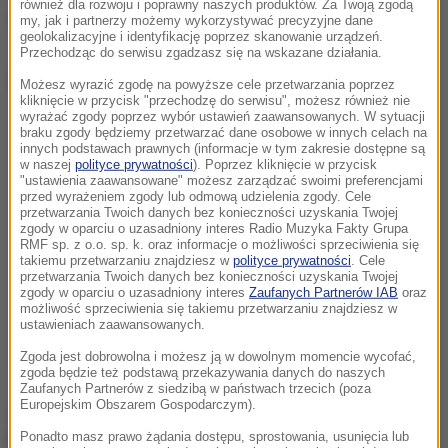
również dla rozwoju i poprawny naszych produktów. Za Twoją zgodą
Jaką pogodę niesie wiosna? Znamy prognozy
my, jak i partnerzy możemy wykorzystywać precyzyjne dane
geolokalizacyjne i identyfikację poprzez skanowanie urządzeń.
Przechodząc do serwisu zgadzasz się na wskazane działania.
Dalsza część artykułu pod materiałem video:
Możesz wyrazić zgodę na powyższe cele przetwarzania poprzez
kliknięcie w przycisk "przechodzę do serwisu", możesz również nie
wyrażać zgody poprzez wybór ustawień zaawansowanych. W sytuacji
braku zgody będziemy przetwarzać dane osobowe w innych celach na
innych podstawach prawnych (informacje w tym zakresie dostępne są
w naszej
polityce prywatności
). Poprzez kliknięcie w przycisk
"ustawienia zaawansowane" możesz zarządzać swoimi preferencjami
przed wyrażeniem zgody lub odmową udzielenia zgody. Cele
przetwarzania Twoich danych bez konieczności uzyskania Twojej
zgody w oparciu o uzasadniony interes Radio Muzyka Fakty Grupa
RMF sp. z o.o. sp. k. oraz informacje o możliwości sprzeciwienia się
takiemu przetwarzaniu znajdziesz w
polityce prywatności
. Cele
przetwarzania Twoich danych bez konieczności uzyskania Twojej
zgody w oparciu o uzasadniony interes
Zaufanych Partnerów IAB
oraz
możliwość sprzeciwienia się takiemu przetwarzaniu znajdziesz w
ustawieniach zaawansowanych.
Zgoda jest dobrowolna i możesz ją w dowolnym momencie wycofać,
zgoda będzie też podstawą przekazywania danych do naszych
Zaufanych Partnerów z siedzibą w państwach trzecich (poza
Już wkrótce częściowe zaćmienie
Europejskim Obszarem Gospodarczym).
Słońca
Ponadto masz prawo żądania dostępu, sprostowania, usunięcia lub