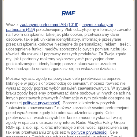
"Zakończyło się kolejne merytoryczne spotkanie z
@protestmedykow.
Uszczegóławiamy nasze
Wraz z
zaufanymi partnerami IAB (1019)
i
innymi zaufanymi
propozycje
. Cały czas pracujemy nad kwestiami
partnerami (489)
przechowujemy i/lub odczytujemy informacje zawarte
na Twoim urządzeniu, takie jak pliki cookie, przetwarzamy dane
związanymi z minimalnym wynagrodzeniem i chcemy
osobowe, takie jak unikalne identyfikatory, informacje przesyłane
przez urządzenia końcowe niezbędne do personalizacji reklam i treści,
wyjść naprzeciw stronie protestującej" - podało w
udostępnienie funkcji mediów społecznościowych pomiaru ruchu jak
czwartek MZ na Twitterze.
również dla rozwoju i poprawny naszych produktów. Za Twoją zgodą
my, jak i partnerzy możemy wykorzystywać precyzyjne dane
geolokalizacyjne i identyfikację poprzez skanowanie urządzeń.
Przechodząc do serwisu zgadzasz się na wskazane działania.
Możesz wyrazić zgodę na powyższe cele przetwarzania poprzez
kliknięcie w przycisk "przechodzę do serwisu", możesz również nie
wyrażać zgody poprzez wybór ustawień zaawansowanych. W sytuacji
braku zgody będziemy przetwarzać dane osobowe w innych celach na
innych podstawach prawnych (informacje w tym zakresie dostępne są
w naszej
polityce prywatności
). Poprzez kliknięcie w przycisk
"ustawienia zaawansowane" możesz zarządzać swoimi preferencjami
przed wyrażeniem zgody lub odmową udzielenia zgody. Cele
przetwarzania Twoich danych bez konieczności uzyskania Twojej
zgody w oparciu o uzasadniony interes Radio Muzyka Fakty Grupa
RMF sp. z o.o. sp. k. oraz informacje o możliwości sprzeciwienia się
takiemu przetwarzaniu znajdziesz w
polityce prywatności
. Cele