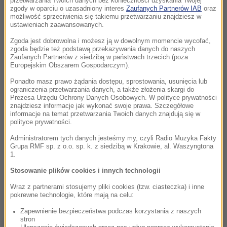
przetwarzania Twoich danych bez konieczności uzyskania Twojej
zgody w oparciu o uzasadniony interes
Zaufanych Partnerów IAB
oraz
możliwość sprzeciwienia się takiemu przetwarzaniu znajdziesz w
ustawieniach zaawansowanych.
Zgoda jest dobrowolna i możesz ją w dowolnym momencie wycofać,
zgoda będzie też podstawą przekazywania danych do naszych
Zaufanych Partnerów z siedzibą w państwach trzecich (poza
Europejskim Obszarem Gospodarczym).
Ponadto masz prawo żądania dostępu, sprostowania, usunięcia lub
ograniczenia przetwarzania danych, a także złożenia skargi do
Prezesa Urzędu Ochrony Danych Osobowych. W polityce prywatności
znajdziesz informacje jak wykonać swoje prawa. Szczegółowe
informacje na temat przetwarzania Twoich danych znajdują się w
polityce prywatności.
Administratorem tych danych jesteśmy my, czyli Radio Muzyka Fakty
Grupa RMF sp. z o.o. sp. k. z siedzibą w Krakowie, al. Waszyngtona
1.
Stosowanie plików cookies i innych technologii
Wraz z partnerami stosujemy pliki cookies (tzw. ciasteczka) i inne
pokrewne technologie, które mają na celu:
Zapewnienie bezpieczeństwa podczas korzystania z naszych
stron
Po raz kolejny
nie udało nam się osiągnąć