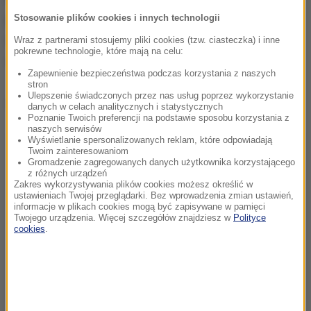
powodu sprofanowania grobów żołnierzy
Stosowanie plików cookies i innych technologii
radzieckich w Garwolinie. Zażądało od Warszawy
Wraz z partnerami stosujemy pliki cookies (tzw. ciasteczka) i inne
pokrewne technologie, które mają na celu:
oficjalnych przeprosin.
Zapewnienie bezpieczeństwa podczas korzystania z naszych
stron
Ulepszenie świadczonych przez nas usług poprzez wykorzystanie
Dalsza część artykułu pod materiałem video:
danych w celach analitycznych i statystycznych
Poznanie Twoich preferencji na podstawie sposobu korzystania z
naszych serwisów
Wyświetlanie spersonalizowanych reklam, które odpowiadają
Twoim zainteresowaniom
Gromadzenie zagregowanych danych użytkownika korzystającego
z różnych urządzeń
Zakres wykorzystywania plików cookies możesz określić w
ustawieniach Twojej przeglądarki. Bez wprowadzenia zmian ustawień,
informacje w plikach cookies mogą być zapisywane w pamięci
Twojego urządzenia. Więcej szczegółów znajdziesz w
Polityce
cookies
.