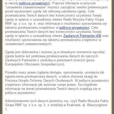
w naszej
polityce prywatności
). Poprzez kliknięcie w przycisk
"ustawienia zaawansowane" możesz zarządzać swoimi preferencjami
przed wyrażeniem zgody lub odmową udzielenia zgody. Cele
przetwarzania Twoich danych bez konieczności uzyskania Twojej
zgody w oparciu o uzasadniony interes Radio Muzyka Fakty Grupa
RMF sp. z o.o. sp. k. oraz informacje o możliwości sprzeciwienia się
takiemu przetwarzaniu znajdziesz w
polityce prywatności
. Cele
przetwarzania Twoich danych bez konieczności uzyskania Twojej
O oprogramowaniu Hermes pisze także portal
zgody w oparciu o uzasadniony interes
Zaufanych Partnerów IAB
oraz
możliwość sprzeciwienia się takiemu przetwarzaniu znajdziesz w
TVN24.
Pełniący obowiązki prokuratora krajowego
ustawieniach zaawansowanych.
Jacek Bilewicz przyznał, że w PK funkcjonowały
Zgoda jest dobrowolna i możesz ją w dowolnym momencie wycofać,
"mocno zaawansowane narzędzia analityczne".
zgoda będzie też podstawą przekazywania danych do naszych
Zaufanych Partnerów z siedzibą w państwach trzecich (poza
Europejskim Obszarem Gospodarczym).
Według informacji dziennikarzy portalu, Hermes miał
Ponadto masz prawo żądania dostępu, sprostowania, usunięcia lub
być wykorzystywany w Departamencie
ograniczenia przetwarzania danych, a także złożenia skargi do
Prezesa Urzędu Ochrony Danych Osobowych. W polityce prywatności
Przestępczości Gospodarczej, "gdzie prowadzone
znajdziesz informacje jak wykonać swoje prawa. Szczegółowe
informacje na temat przetwarzania Twoich danych znajdują się w
były ważne dla ekipy Zbigniewa Ziobry śledztwa".
polityce prywatności.
Administratorem tych danych jesteśmy my, czyli Radio Muzyka Fakty
Hermes miał służyć do śledzenia politycznych
Grupa RMF sp. z o.o. sp. k. z siedzibą w Krakowie, al. Waszyngtona
1.
przeciwników w mediach społecznościowych -