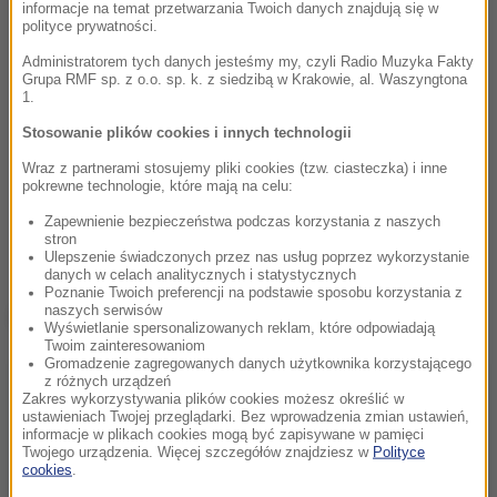
informacje na temat przetwarzania Twoich danych znajdują się w
polityce prywatności.
Administratorem tych danych jesteśmy my, czyli Radio Muzyka Fakty
Grupa RMF sp. z o.o. sp. k. z siedzibą w Krakowie, al. Waszyngtona
1.
Stosowanie plików cookies i innych technologii
Wraz z partnerami stosujemy pliki cookies (tzw. ciasteczka) i inne
pokrewne technologie, które mają na celu:
Zapewnienie bezpieczeństwa podczas korzystania z naszych
stron
Ulepszenie świadczonych przez nas usług poprzez wykorzystanie
danych w celach analitycznych i statystycznych
Poznanie Twoich preferencji na podstawie sposobu korzystania z
naszych serwisów
Dalsza część artykułu pod materiałem video:
Wyświetlanie spersonalizowanych reklam, które odpowiadają
Twoim zainteresowaniom
Gromadzenie zagregowanych danych użytkownika korzystającego
z różnych urządzeń
Zakres wykorzystywania plików cookies możesz określić w
ustawieniach Twojej przeglądarki. Bez wprowadzenia zmian ustawień,
informacje w plikach cookies mogą być zapisywane w pamięci
Twojego urządzenia. Więcej szczegółów znajdziesz w
Polityce
cookies
.