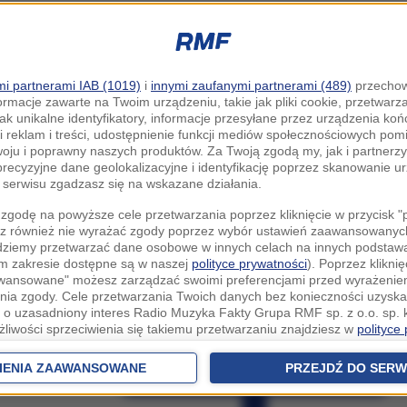
i partnerami IAB (1019)
i
innymi zaufanymi partnerami (489)
przechow
ormacje zawarte na Twoim urządzeniu, takie jak pliki cookie, przetwar
jak unikalne identyfikatory, informacje przesyłane przez urządzenia k
chcesz widzieć więcej artykułów od RMF24?
dodaj w 
i reklam i treści, udostępnienie funkcji mediów społecznościowych pom
woju i poprawny naszych produktów. Za Twoją zgodą my, jak i partner
recyzyjne dane geolokalizacyjne i identyfikację poprzez skanowanie u
serwisu zgadzasz się na wskazane działania.
zgodę na powyższe cele przetwarzania poprzez kliknięcie w przycisk 
z również nie wyrażać zgody poprzez wybór ustawień zaawansowanych
dziemy przetwarzać dane osobowe w innych celach na innych podsta
ym zakresie dostępne są w naszej
polityce prywatności
). Poprzez kliknię
awansowane" możesz zarządzać swoimi preferencjami przed wyrażenie
ia zgody. Cele przetwarzania Twoich danych bez konieczności uzyska
 o uzasadniony interes Radio Muzyka Fakty Grupa RMF sp. z o.o. sp. k
żliwości sprzeciwienia się takiemu przetwarzaniu znajdziesz w
polityce
nia Twoich danych bez konieczności uzyskania Twojej zgody w oparci
ch Partnerów IAB
oraz możliwość sprzeciwienia się takiemu przetwarza
IENIA ZAAWANSOWANE
PRZEJDŹ DO SERW
aawansowanych.