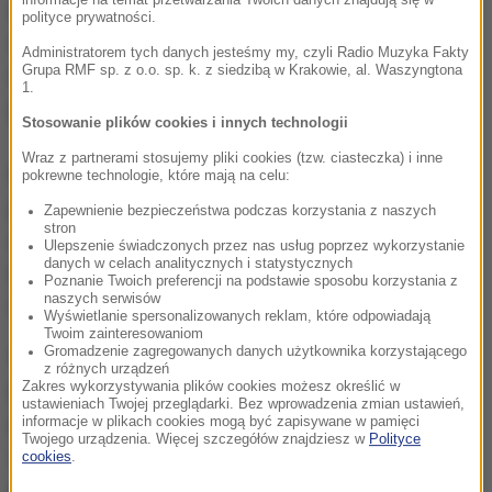
szkoły. W prawym rogu znajdzie się
symbol
polityce prywatności.
mikroskopu. Taki sam awers będą miały legitymacje
Administratorem tych danych jesteśmy my, czyli Radio Muzyka Fakty
Grupa RMF sp. z o.o. sp. k. z siedzibą w Krakowie, al. Waszyngtona
dla uczniów szkół podstawowych,
1.
ponadpodstawowych, policealnych i dla dorosłych.
Stosowanie plików cookies i innych technologii
Wraz z partnerami stosujemy pliki cookies (tzw. ciasteczka) i inne
Na rewersie będzie informacja o uprawnieniu
pokrewne technologie, które mają na celu:
posiadacza legitymacji do ulg przy przejazdach
Zapewnienie bezpieczeństwa podczas korzystania z naszych
stron
środkami publicznego transportu zbiorowego
Ulepszenie świadczonych przez nas usług poprzez wykorzystanie
danych w celach analitycznych i statystycznych
kolejowego i autobusowego. Pod nią będzie osiem
Poznanie Twoich preferencji na podstawie sposobu korzystania z
naszych serwisów
miejsc na naklejki holograficzne.
Wyświetlanie spersonalizowanych reklam, które odpowiadają
Twoim zainteresowaniom
Gromadzenie zagregowanych danych użytkownika korzystającego
Ważność legitymacji dla uczniów szkół
z różnych urządzeń
Zakres wykorzystywania plików cookies możesz określić w
podstawowych i ponadpodstawowych będzie
ustawieniach Twojej przeglądarki. Bez wprowadzenia zmian ustawień,
poświadczana co roku do 30 września, dla uczniów
informacje w plikach cookies mogą być zapisywane w pamięci
Twojego urządzenia. Więcej szczegółów znajdziesz w
Polityce
szkół policealnych i dla słuchaczy szkół dla
cookies
.
dorosłych dwa razy do roku: do 1 marca i do 30