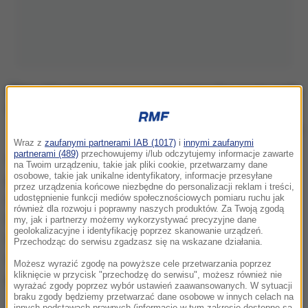
/
RMF FM
Wraz z
zaufanymi partnerami IAB (1017)
i
innymi zaufanymi
partnerami (489)
przechowujemy i/lub odczytujemy informacje zawarte
Szef MSWiA Mariusz Błaszczak, w oparciu o inne
na Twoim urządzeniu, takie jak pliki cookie, przetwarzamy dane
osobowe, takie jak unikalne identyfikatory, informacje przesyłane
przepisy niż minister infrastruktury Andrzej
przez urządzenia końcowe niezbędne do personalizacji reklam i treści,
Adamczyk, postanowił nie tyle przekazać teren placu
udostępnienie funkcji mediów społecznościowych pomiaru ruchu jak
również dla rozwoju i poprawny naszych produktów. Za Twoją zgodą
Piłsudskiego w zarząd wojewody, ale ustanowić tam
my, jak i partnerzy możemy wykorzystywać precyzyjne dane
geolokalizacyjne i identyfikację poprzez skanowanie urządzeń.
tzw. teren zamknięty. Jego decyzja w tej sprawie
Przechodząc do serwisu zgadzasz się na wskazane działania.
weszła w życie z dniem podpisania, a więc 31
Możesz wyrazić zgodę na powyższe cele przetwarzania poprzez
kliknięcie w przycisk "przechodzę do serwisu", możesz również nie
października.
wyrażać zgody poprzez wybór ustawień zaawansowanych. W sytuacji
braku zgody będziemy przetwarzać dane osobowe w innych celach na
innych podstawach prawnych (informacje w tym zakresie dostępne są