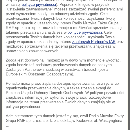
w naszej
polityce prywatności
). Poprzez kliknięcie w przycisk
"ustawienia zaawansowane" możesz zarządzać swoimi preferencjami
/
RMF FM
przed wyrażeniem zgody lub odmową udzielenia zgody. Cele
przetwarzania Twoich danych bez konieczności uzyskania Twojej
zgody w oparciu o uzasadniony interes Radio Muzyka Fakty Grupa
Jak informuje dziennikarz RMF FM Tomasz Skory,
RMF sp. z o.o. sp. k. oraz informacje o możliwości sprzeciwienia się
takiemu przetwarzaniu znajdziesz w
polityce prywatności
. Cele
najbardziej zdumiewające jest uzasadnienie
przetwarzania Twoich danych bez konieczności uzyskania Twojej
zgody w oparciu o uzasadniony interes
Zaufanych Partnerów IAB
oraz
decyzji, mówiące, że przez tereny zamknięte
możliwość sprzeciwienia się takiemu przetwarzaniu znajdziesz w
ustawieniach zaawansowanych.
rozumie się tereny o charakterze zastrzeżonym ze
Zgoda jest dobrowolna i możesz ją w dowolnym momencie wycofać,
względu na obronność i bezpieczeństwo państwa.
zgoda będzie też podstawą przekazywania danych do naszych
Zaufanych Partnerów z siedzibą w państwach trzecich (poza
Europejskim Obszarem Gospodarczym).
W myśl nowych przepisów wojewoda, zapewniający
w tej sprawie współdziałanie władz, potrzebuje do
Ponadto masz prawo żądania dostępu, sprostowania, usunięcia lub
ograniczenia przetwarzania danych, a także złożenia skargi do
tego terenu, na którym w sytuacji realnego
Prezesa Urzędu Ochrony Danych Osobowych. W polityce prywatności
znajdziesz informacje jak wykonać swoje prawa. Szczegółowe
zagrożenia będzie mógł te obowiązki wykonywać.
informacje na temat przetwarzania Twoich danych znajdują się w
polityce prywatności.
Mówiąc wprost, podkreśla dziennikarz RMF FM,
Administratorem tych danych jesteśmy my, czyli Radio Muzyka Fakty
uzasadnienie nie ma wiele wspólnego z logiką, a
Grupa RMF sp. z o.o. sp. k. z siedzibą w Krakowie, al. Waszyngtona
1.
ustanowienie terenu zamkniętego oznacza, że na