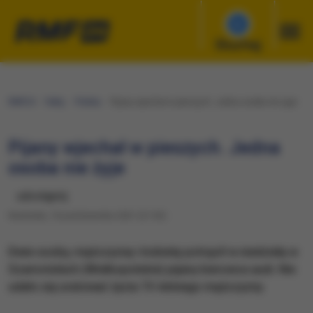
Słuchaj
RMF24
Fakty
Polska
Pijany wjechał w pieszych. Jedna osoba nie żyje
Pijany wjechał w pieszych. Jedna
osoba nie żyje
udostępnij
Niedziela, 10 października 2021 (21:03)
​Dwie osoby, mężczyznę i kobietę potrącił w niedzielę w
Szamotułach (Wielkopolskie) pijany kierowca audi. Nie
udało się uratować życia 73-letniego mężczyzny.