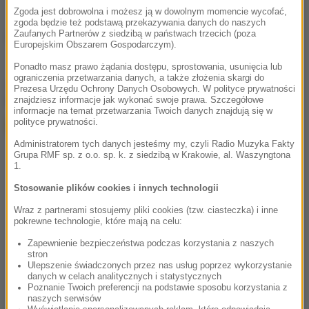
Zgoda jest dobrowolna i możesz ją w dowolnym momencie wycofać,
zgoda będzie też podstawą przekazywania danych do naszych
Zaufanych Partnerów z siedzibą w państwach trzecich (poza
Źródło: PAP
Europejskim Obszarem Gospodarczym).
Ponadto masz prawo żądania dostępu, sprostowania, usunięcia lub
ograniczenia przetwarzania danych, a także złożenia skargi do
chcesz widzieć więcej artykułów od RMF24?
dodaj w
Prezesa Urzędu Ochrony Danych Osobowych. W polityce prywatności
Google
znajdziesz informacje jak wykonać swoje prawa. Szczegółowe
informacje na temat przetwarzania Twoich danych znajdują się w
polityce prywatności.
Administratorem tych danych jesteśmy my, czyli Radio Muzyka Fakty
Grupa RMF sp. z o.o. sp. k. z siedzibą w Krakowie, al. Waszyngtona
1.
Stosowanie plików cookies i innych technologii
Wraz z partnerami stosujemy pliki cookies (tzw. ciasteczka) i inne
pokrewne technologie, które mają na celu:
Zapewnienie bezpieczeństwa podczas korzystania z naszych
stron
Ulepszenie świadczonych przez nas usług poprzez wykorzystanie
danych w celach analitycznych i statystycznych
Poznanie Twoich preferencji na podstawie sposobu korzystania z
naszych serwisów