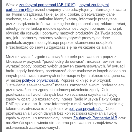
Wraz z
zaufanymi partnerami IAB (1019)
i
innymi zaufanymi
Borowiak powiedział PAP w niedzielę,
że wypadek
partnerami (489)
przechowujemy i/lub odczytujemy informacje zawarte
wydarzył się w po południu na przejściu dla
na Twoim urządzeniu, takie jak pliki cookie, przetwarzamy dane
osobowe, takie jak unikalne identyfikatory, informacje przesyłane
pieszych. Potrąceni zostali 73-letni mężczyzna i
przez urządzenia końcowe niezbędne do personalizacji reklam i treści,
udostępnienie funkcji mediów społecznościowych pomiaru ruchu jak
72-letnia kobieta.
również dla rozwoju i poprawny naszych produktów. Za Twoją zgodą
my, jak i partnerzy możemy wykorzystywać precyzyjne dane
geolokalizacyjne i identyfikację poprzez skanowanie urządzeń.
Kobieta trafiła do szpitala, mężczyzna zmarł mimo
Przechodząc do serwisu zgadzasz się na wskazane działania.
reanimacji.
Pijany 24-letni sprawca wypadku został
Możesz wyrazić zgodę na powyższe cele przetwarzania poprzez
kliknięcie w przycisk "przechodzę do serwisu", możesz również nie
zatrzymany. W chwili zdarzenia miał we krwi 1,5
wyrażać zgody poprzez wybór ustawień zaawansowanych. W sytuacji
braku zgody będziemy przetwarzać dane osobowe w innych celach na
promila alkoholu.
innych podstawach prawnych (informacje w tym zakresie dostępne są
w naszej
polityce prywatności
). Poprzez kliknięcie w przycisk
"ustawienia zaawansowane" możesz zarządzać swoimi preferencjami
Serwis eszamotuły.pl zacytował w niedzielę relację
przed wyrażeniem zgody lub odmową udzielenia zgody. Cele
przetwarzania Twoich danych bez konieczności uzyskania Twojej
świadka,
według którego audi z dużą siłą wjechało
zgody w oparciu o uzasadniony interes Radio Muzyka Fakty Grupa
RMF sp. z o.o. sp. k. oraz informacje o możliwości sprzeciwienia się
w pieszych już znajdujących się na pasach
takiemu przetwarzaniu znajdziesz w
polityce prywatności
. Cele
przetwarzania Twoich danych bez konieczności uzyskania Twojej
zgody w oparciu o uzasadniony interes
Zaufanych Partnerów IAB
oraz
możliwość sprzeciwienia się takiemu przetwarzaniu znajdziesz w
Trwa wyjaśnianie okoliczności zdarzenia.
ustawieniach zaawansowanych.