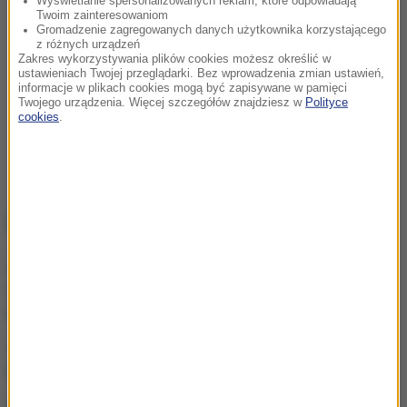
Wyświetlanie spersonalizowanych reklam, które odpowiadają
Twoim zainteresowaniom
Gromadzenie zagregowanych danych użytkownika korzystającego
z różnych urządzeń
Zakres wykorzystywania plików cookies możesz określić w
ustawieniach Twojej przeglądarki. Bez wprowadzenia zmian ustawień,
informacje w plikach cookies mogą być zapisywane w pamięci
Twojego urządzenia. Więcej szczegółów znajdziesz w
Polityce
cookies
.
NAJWAŻNIEJSZE FAKTY
Pilny apel o krew dla 15-
latka, który walczy o życie
po ataku nożownika
Netanjahu mówi „nie”
planowi Trumpa dla Gazy
Kraksa w czasie wyścigu