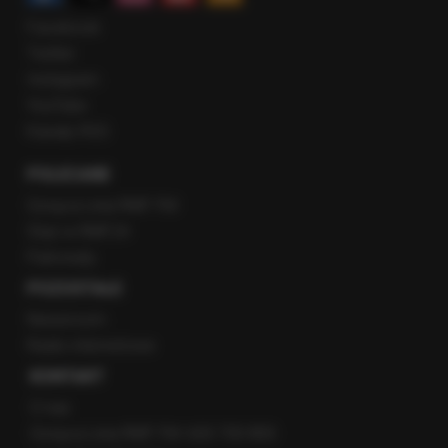
Facebook
Twitter
Instagram
YouTube
Kanały RSS
POLECANE
Gorąca Linia RMF FM
Staż w RMF24
Patronaty
POZOSTAŁE
Newsroom
Radio internetowe
KONTAKT
O nas
Gorąca Linia RMF FM: 600 700 800