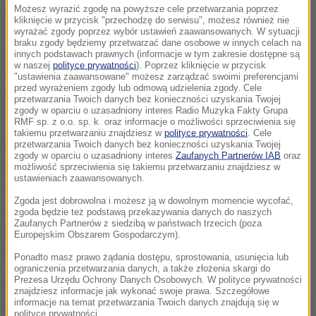
Możesz wyrazić zgodę na powyższe cele przetwarzania poprzez
prezentowanie polskich wynalazków na światowej
kliknięcie w przycisk "przechodzę do serwisu", możesz również nie
wystawie Brussels Innova 2016, przez co wynalazcy
wyrażać zgody poprzez wybór ustawień zaawansowanych. W sytuacji
braku zgody będziemy przetwarzać dane osobowe w innych celach na
musieli prezentować swoje osiągnięcia na własny
innych podstawach prawnych (informacje w tym zakresie dostępne są
w naszej
polityce prywatności
). Poprzez kliknięcie w przycisk
koszt. W związku z tym ich stoiska były o wiele
"ustawienia zaawansowane" możesz zarządzać swoimi preferencjami
przed wyrażeniem zgody lub odmową udzielenia zgody. Cele
bardziej skromne, niż w latach poprzednich. Były
przetwarzania Twoich danych bez konieczności uzyskania Twojej
zgody w oparciu o uzasadniony interes Radio Muzyka Fakty Grupa
także pozbawione promocji.
RMF sp. z o.o. sp. k. oraz informacje o możliwości sprzeciwienia się
takiemu przetwarzaniu znajdziesz w
polityce prywatności
. Cele
Mimo, że MNiSW nie doceniło Polaków, to docenił ich
przetwarzania Twoich danych bez konieczności uzyskania Twojej
zgody w oparciu o uzasadniony interes
Zaufanych Partnerów IAB
oraz
Zachód. Międzynarodowe jury targów Brussels
możliwość sprzeciwienia się takiemu przetwarzaniu znajdziesz w
ustawieniach zaawansowanych.
Innova 2016 przyznało naszym wynalazkom aż 12
Zgoda jest dobrowolna i możesz ją w dowolnym momencie wycofać,
złotych medali ze specjalnym wyróżnieniem, by
zgoda będzie też podstawą przekazywania danych do naszych
Zaufanych Partnerów z siedzibą w państwach trzecich (poza
podkreślić ich bardzo wysoki poziom, a także fakt, że
Europejskim Obszarem Gospodarczym).
mają one duże szanse na komercjalizację.
Ponadto masz prawo żądania dostępu, sprostowania, usunięcia lub
ograniczenia przetwarzania danych, a także złożenia skargi do
Prezesa Urzędu Ochrony Danych Osobowych. W polityce prywatności
Chyba także polski MSZ nie zgadza się z negatywną
znajdziesz informacje jak wykonać swoje prawa. Szczegółowe
informacje na temat przetwarzania Twoich danych znajdują się w
opinią Ministerstwa Nauki, skoro polski ambasador w
polityce prywatności.