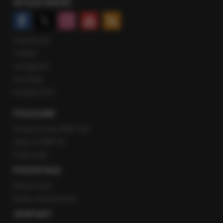
SPOŁECZNOŚĆ
Facebook
Twitter
Instagram
YouTube
Kanały RSS
POLECANE
Gorąca Linia RMF FM
Staż w RMF24
Patronaty
POZOSTAŁE
Newsroom
Radio internetowe
KONTAKT