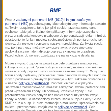
jednym torem.
Podkom. Jarosław Gwóźdź, oficer prasowy
Wraz z
zaufanymi partnerami IAB (1019)
i
innymi zaufanymi
skarżyskiej policji, poinformował, że
do zdarzenia
partnerami (489)
przechowujemy i/lub odczytujemy informacje zawarte
na Twoim urządzeniu, takie jak pliki cookie, przetwarzamy dane
doszło na szlaku kolejowym Skarżysko -
osobowe, takie jak unikalne identyfikatory, informacje przesyłane
przez urządzenia końcowe niezbędne do personalizacji reklam i treści,
Suchedniów.
udostępnienie funkcji mediów społecznościowych pomiaru ruchu jak
również dla rozwoju i poprawny naszych produktów. Za Twoją zgodą
my, jak i partnerzy możemy wykorzystywać precyzyjne dane
Ze wstępnych ustaleń policji wynika, że mężczyzna
geolokalizacyjne i identyfikację poprzez skanowanie urządzeń.
Przechodząc do serwisu zgadzasz się na wskazane działania.
stał przy prawej stronie torowiska, nie reagował na
Możesz wyrazić zgodę na powyższe cele przetwarzania poprzez
sygnały dźwiękowe, wszedł na torowisko i tak doszło
kliknięcie w przycisk "przechodzę do serwisu", możesz również nie
wyrażać zgody poprzez wybór ustawień zaawansowanych. W sytuacji
do potrącenia. W wyniku poniesionych obrażeń zmarł
braku zgody będziemy przetwarzać dane osobowe w innych celach na
- przekazał podkom. Gwóźdź.
innych podstawach prawnych (informacje w tym zakresie dostępne są
w naszej
polityce prywatności
). Poprzez kliknięcie w przycisk
"ustawienia zaawansowane" możesz zarządzać swoimi preferencjami
Na miejscu pracują policjanci pod nadzorem
przed wyrażeniem zgody lub odmową udzielenia zgody. Cele
przetwarzania Twoich danych bez konieczności uzyskania Twojej
prokuratora. Trwa ustalanie tożsamości mężczyzny.
zgody w oparciu o uzasadniony interes Radio Muzyka Fakty Grupa
RMF sp. z o.o. sp. k. oraz informacje o możliwości sprzeciwienia się
Maszynista prowadzący skład był trzeźwy.
takiemu przetwarzaniu znajdziesz w
polityce prywatności
. Cele
przetwarzania Twoich danych bez konieczności uzyskania Twojej