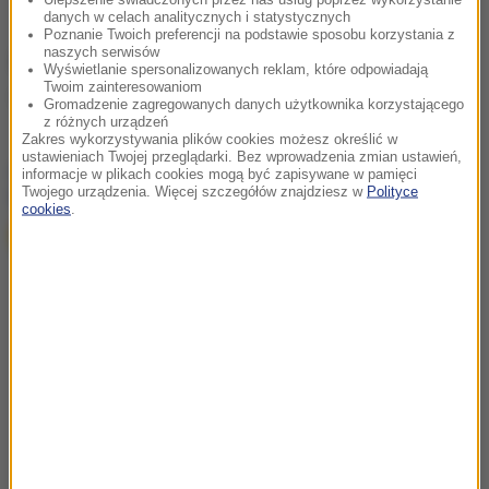
danych w celach analitycznych i statystycznych
Poznanie Twoich preferencji na podstawie sposobu korzystania z
naszych serwisów
Źródło: PAP
Wyświetlanie spersonalizowanych reklam, które odpowiadają
Twoim zainteresowaniom
Pociąg
Skarżysko-Kamienna
Tagi:
Gromadzenie zagregowanych danych użytkownika korzystającego
z różnych urządzeń
Zakres wykorzystywania plików cookies możesz określić w
ustawieniach Twojej przeglądarki. Bez wprowadzenia zmian ustawień,
chcesz widzieć więcej artykułów od RMF24?
dodaj w
informacje w plikach cookies mogą być zapisywane w pamięci
Twojego urządzenia. Więcej szczegółów znajdziesz w
Polityce
Google
cookies
.