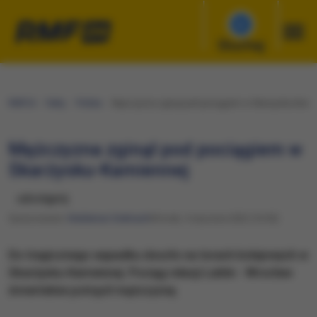
Słuchaj
RMF24
Fakty
Polska
Mężczyzna zginął pod pociągiem w Skarżysku-Kami
Mężczyzna zginął pod pociągiem w
Skarżysku-Kamiennej
udostępnij
Opracowanie:
Waldemar Stelmach
Wtorek, 4 stycznia 2022 (16:50)
Do tragicznego wypadku doszło na torach kolejowych w
Skarżysku-Kamiennej. Pociąg relacji Lublin - Wrocław
śmiertelnie potrącił mężczyznę.