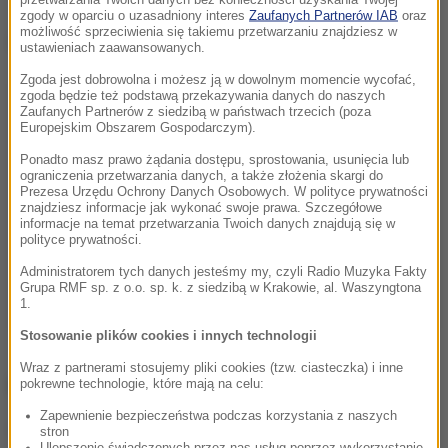
zgody w oparciu o uzasadniony interes
Zaufanych Partnerów IAB
oraz
możliwość sprzeciwienia się takiemu przetwarzaniu znajdziesz w
Dalsza część artykułu pod materiałem video:
ustawieniach zaawansowanych.
Zgoda jest dobrowolna i możesz ją w dowolnym momencie wycofać,
zgoda będzie też podstawą przekazywania danych do naszych
Zaufanych Partnerów z siedzibą w państwach trzecich (poza
Europejskim Obszarem Gospodarczym).
Ponadto masz prawo żądania dostępu, sprostowania, usunięcia lub
ograniczenia przetwarzania danych, a także złożenia skargi do
Prezesa Urzędu Ochrony Danych Osobowych. W polityce prywatności
znajdziesz informacje jak wykonać swoje prawa. Szczegółowe
informacje na temat przetwarzania Twoich danych znajdują się w
polityce prywatności.
Administratorem tych danych jesteśmy my, czyli Radio Muzyka Fakty
Grupa RMF sp. z o.o. sp. k. z siedzibą w Krakowie, al. Waszyngtona
1.
Stosowanie plików cookies i innych technologii
Wraz z partnerami stosujemy pliki cookies (tzw. ciasteczka) i inne
ZOBACZ RÓWNIEŻ:
pokrewne technologie, które mają na celu:
Zapewnienie bezpieczeństwa podczas korzystania z naszych
Małopolska: Pociąg śmiertelnie potrącił 17-latka
stron
Ulepszenie świadczonych przez nas usług poprzez wykorzystanie