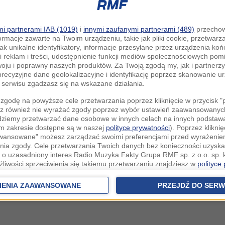
nt z udziałem wojskowego
zaliczka Jagielloni przed
owca
rewanżem w Glasgow
i partnerami IAB (1019)
i
innymi zaufanymi partnerami (489)
przechow
ormacje zawarte na Twoim urządzeniu, takie jak pliki cookie, przetwar
jak unikalne identyfikatory, informacje przesyłane przez urządzenia k
i reklam i treści, udostępnienie funkcji mediów społecznościowych pom
woju i poprawny naszych produktów. Za Twoją zgodą my, jak i partner
recyzyjne dane geolokalizacyjne i identyfikację poprzez skanowanie u
serwisu zgadzasz się na wskazane działania.
zgodę na powyższe cele przetwarzania poprzez kliknięcie w przycisk 
z również nie wyrażać zgody poprzez wybór ustawień zaawansowanych
dziemy przetwarzać dane osobowe w innych celach na innych podsta
ym zakresie dostępne są w naszej
polityce prywatności
). Poprzez kliknię
awansowane" możesz zarządzać swoimi preferencjami przed wyrażenie
ia zgody. Cele przetwarzania Twoich danych bez konieczności uzyska
 o uzasadniony interes Radio Muzyka Fakty Grupa RMF sp. z o.o. sp. k
żliwości sprzeciwienia się takiemu przetwarzaniu znajdziesz w
polityce
nia Twoich danych bez konieczności uzyskania Twojej zgody w oparci
ch Partnerów IAB
oraz możliwość sprzeciwienia się takiemu przetwarza
IENIA ZAAWANSOWANE
PRZEJDŹ DO SERW
aawansowanych.
rowolna i możesz ją w dowolnym momencie wycofać, zgoda będzie też
anych do naszych Zaufanych Partnerów z siedzibą w państwach trzec