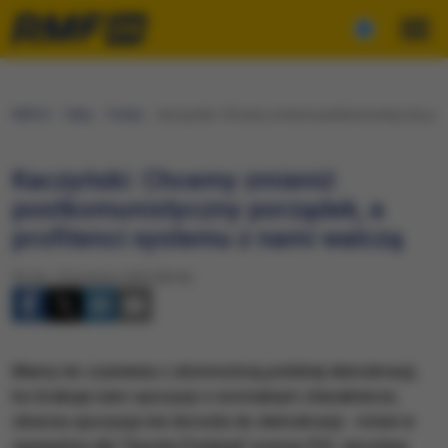
RMF24
Fakty
Polska
Kaczyński: Chcemy zmienić postkomunistyczny porz
Kaczyński: Chcemy zmienić
postkomunistyczny porządek, a
profitenci systemu z nami walczą
Środa, 15 kwietnia 2020 (08:56)
Mamy do czynienia z ułomnością polskiej demokracji,
bo brakuje nam opozycji o normalnym charakterze;
obecna opozycja nie dorosła do demokracji - mówi w
wywiadzie dla "Gazety Polskiej" prezes PiS Jarosław