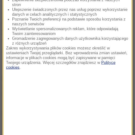
życiorysy - część z nich wywodzi się nawet z opozycji
stron
Ulepszenie świadczonych przez nas usług poprzez wykorzystanie
i miała zasługi - później wsparli system niesłużący
danych w celach analitycznych i statystycznych
Poznanie Twoich preferencji na podstawie sposobu korzystania z
Polsce w żadnym wymiarze. System niebudujący
naszych serwisów
Wyświetlanie spersonalizowanych reklam, które odpowiadają
pozycji naszego kraju, jego siły, możliwości na arenie
Twoim zainteresowaniom
Gromadzenie zagregowanych danych użytkownika korzystającego
międzynarodowej oraz tego, o czym mówił mój śp.
z różnych urządzeń
Zakres wykorzystywania plików cookies możesz określić w
brat - byśmy byli w Europie traktowani jak duży
ustawieniach Twojej przeglądarki. Bez wprowadzenia zmian ustawień,
liczący się naród
- mówił Kaczyński.
Biorąc to
informacje w plikach cookies mogą być zapisywane w pamięci
Twojego urządzenia. Więcej szczegółów znajdziesz w
Polityce
wszystko pod uwagę, mogę powiedzieć o ułomności
cookies
.
polskiej demokracji, bo brakuje nam opozycji o
normalnym charakterze
- stwierdził. Jak ocenił,
obecna opozycja nie dorosła do demokracji.
Dalsza część artykułu pod materiałem video: