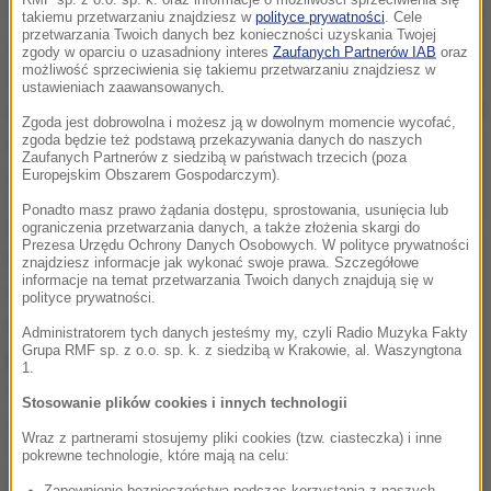
Tymczasem opozycja w Polsce nie przyjmuje tego do
takiemu przetwarzaniu znajdziesz w
polityce prywatności
. Cele
przetwarzania Twoich danych bez konieczności uzyskania Twojej
wiadomości i nie jest w stanie zaakceptować
zgody w oparciu o uzasadniony interes
Zaufanych Partnerów IAB
oraz
możliwość sprzeciwienia się takiemu przetwarzaniu znajdziesz w
konsekwencji rozstrzygnięć wyborczych.
Mówi o tym,
ustawieniach zaawansowanych.
że nie mamy demokratycznego mandatu, że chcemy
Zgoda jest dobrowolna i możesz ją w dowolnym momencie wycofać,
zniszczyć demokrację.
Choć nie ma do tego
zgoda będzie też podstawą przekazywania danych do naszych
Zaufanych Partnerów z siedzibą w państwach trzecich (poza
najmniejszych przesłanek
- ocenił Kaczyński.
Europejskim Obszarem Gospodarczym).
Ponadto masz prawo żądania dostępu, sprostowania, usunięcia lub
Zaznaczył, że dokonywana przez PiS ocena sytuacji
ograniczenia przetwarzania danych, a także złożenia skargi do
Prezesa Urzędu Ochrony Danych Osobowych. W polityce prywatności
w kraju nie zmieniła się od lat 90.
Jesteśmy
znajdziesz informacje jak wykonać swoje prawa. Szczegółowe
informacje na temat przetwarzania Twoich danych znajdują się w
konsekwentni,
nasza obecna polityka jest
polityce prywatności.
nakierowana na zmianę postkomunistycznego
Administratorem tych danych jesteśmy my, czyli Radio Muzyka Fakty
Grupa RMF sp. z o.o. sp. k. z siedzibą w Krakowie, al. Waszyngtona
porządku
w Polsce, a profitenci tego systemu
1.
walczą, by utrzymać swoje wpływy i nie uznają nas.
Stosowanie plików cookies i innych technologii
Nie uznawali od samego początku
- dodał.
Wraz z partnerami stosujemy pliki cookies (tzw. ciasteczka) i inne
pokrewne technologie, które mają na celu:
To jest ciągła postawa tych, którzy mając różne
Zapewnienie bezpieczeństwa podczas korzystania z naszych