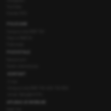
Instagram
YouTube
Kanały RSS
POLECANE
Gorąca Linia RMF FM
Staż w RMF24
Patronaty
POZOSTAŁE
Newsroom
Radio internetowe
KONTAKT
O nas
Gorąca Linia RMF FM: 600 700 800
email: fakty@rmf.fm
APLIKACJE MOBILNE
RMF FM