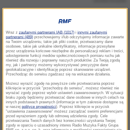
Jarosław Kaczyński
W wywiadzie dla "Gazety Polskiej" Kaczyński był
pytany o "czasy tzw. przemysłu pogardy" wobec
jego brata - ówczesnego prezydenta Lecha
Wraz z
zaufanymi partnerami IAB (1017)
i
innymi zaufanymi
partnerami (489)
przechowujemy i/lub odczytujemy informacje zawarte
Kaczyńskiego. Zdaniem prezesa PiS, w tej kwestii
na Twoim urządzeniu, takie jak pliki cookie, przetwarzamy dane
osobowe, takie jak unikalne identyfikatory, informacje przesyłane
mamy do czynienia z ciągłością: dzisiejsza
przez urządzenia końcowe niezbędne do personalizacji reklam i treści,
udostępnienie funkcji mediów społecznościowych pomiaru ruchu jak
opozycja, a wtedy obóz rządzący "nie akceptuje
również dla rozwoju i poprawny naszych produktów. Za Twoją zgodą
my, jak i partnerzy możemy wykorzystywać precyzyjne dane
demokracji". Jak wskazał, o akceptowaniu
geolokalizacyjne i identyfikację poprzez skanowanie urządzeń.
Przechodząc do serwisu zgadzasz się na wskazane działania.
demokracji możemy mówić wówczas, gdy uczestnik
Możesz wyrazić zgodę na powyższe cele przetwarzania poprzez
życia publicznego przyjmuje, że może rządzić, ale
kliknięcie w przycisk "przechodzę do serwisu", możesz również nie
może też być w opozycji i wszyscy działający
wyrażać zgody poprzez wybór ustawień zaawansowanych. W sytuacji
braku zgody będziemy przetwarzać dane osobowe w innych celach na
legalnie mogą ubiegać się o zdobycie większości i
innych podstawach prawnych (informacje w tym zakresie dostępne są
w naszej
polityce prywatności
). Poprzez kliknięcie w przycisk
tym samym możliwości realizacji własnych
"ustawienia zaawansowane" możesz zarządzać swoimi preferencjami
przed wyrażeniem zgody lub odmową udzielenia zgody. Cele
programów.
przetwarzania Twoich danych bez konieczności uzyskania Twojej
zgody w oparciu o uzasadniony interes Radio Muzyka Fakty Grupa
RMF sp. z o.o. sp. k. oraz informacje o możliwości sprzeciwienia się