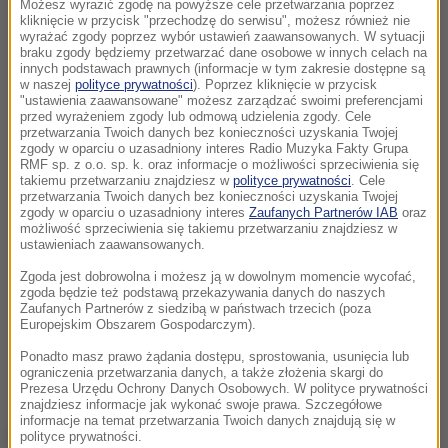
Możesz wyrazić zgodę na powyższe cele przetwarzania poprzez
kliknięcie w przycisk "przechodzę do serwisu", możesz również nie
wyrażać zgody poprzez wybór ustawień zaawansowanych. W sytuacji
braku zgody będziemy przetwarzać dane osobowe w innych celach na
innych podstawach prawnych (informacje w tym zakresie dostępne są
w naszej
polityce prywatności
). Poprzez kliknięcie w przycisk
"ustawienia zaawansowane" możesz zarządzać swoimi preferencjami
przed wyrażeniem zgody lub odmową udzielenia zgody. Cele
przetwarzania Twoich danych bez konieczności uzyskania Twojej
zgody w oparciu o uzasadniony interes Radio Muzyka Fakty Grupa
RMF sp. z o.o. sp. k. oraz informacje o możliwości sprzeciwienia się
takiemu przetwarzaniu znajdziesz w
polityce prywatności
. Cele
przetwarzania Twoich danych bez konieczności uzyskania Twojej
zgody w oparciu o uzasadniony interes
Zaufanych Partnerów IAB
oraz
możliwość sprzeciwienia się takiemu przetwarzaniu znajdziesz w
ustawieniach zaawansowanych.
Zgoda jest dobrowolna i możesz ją w dowolnym momencie wycofać,
zgoda będzie też podstawą przekazywania danych do naszych
Zaufanych Partnerów z siedzibą w państwach trzecich (poza
Europejskim Obszarem Gospodarczym).
Ponadto masz prawo żądania dostępu, sprostowania, usunięcia lub
ograniczenia przetwarzania danych, a także złożenia skargi do
Prezesa Urzędu Ochrony Danych Osobowych. W polityce prywatności
znajdziesz informacje jak wykonać swoje prawa. Szczegółowe
informacje na temat przetwarzania Twoich danych znajdują się w
Odwiedzający jarmark będą mogli degustować oraz
polityce prywatności.