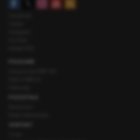
Facebook
Twitter
Instagram
YouTube
Kanały RSS
POLECANE
Gorąca Linia RMF FM
Staż w RMF24
Patronaty
POZOSTAŁE
Newsroom
Radio internetowe
KONTAKT
O nas