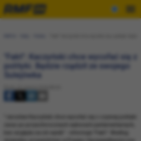
RMF24
Fakty
Polska
"Fakt": Kaczyński chce wycofać się z polityki. Będzi
"Fakt": Kaczyński chce wycofać się z
polityki. Będzie rządził ze swojego
Sulejówka
Środa, 20 czerwca 2018 (08:20)
"Jarosław Kaczyński chce wycofać się z czynnej polityki
zaraz po przyszłorocznych wyborach parlamentarnych,
bez względu na ich wynik" - informuje "Fakt". Według
dziennika, przywództwo w Prawie i Sprawiedliwości ma