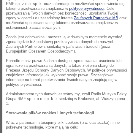
RMF sp. z o.o. sp. k. oraz informacje o możliwości sprzeciwienia się
Jarosław Kaczyński przebywał w Wojskowym
takiemu przetwarzaniu znajdziesz w
polityce prywatności
. Cele
przetwarzania Twoich danych bez konieczności uzyskania Twojej
Instytucie Medycznym w Warszawie przez 37 dni.
zgody w oparciu o uzasadniony interes
Zaufanych Partnerów IAB
oraz
możliwość sprzeciwienia się takiemu przetwarzaniu znajdziesz w
Oficjalnie powodem było leczenie choroby
ustawieniach zaawansowanych.
zwyrodnienia stawów. Prezes PiS opuścił placówkę
Zgoda jest dobrowolna i możesz ją w dowolnym momencie wycofać,
zgoda będzie też podstawą przekazywania danych do naszych
8 czerwca.
Zaufanych Partnerów z siedzibą w państwach trzecich (poza
Europejskim Obszarem Gospodarczym).
Stan zdrowia był taki, że nieprzyjęcie do szpitala
Ponadto masz prawo żądania dostępu, sprostowania, usunięcia lub
ograniczenia przetwarzania danych, a także złożenia skargi do
mogło spowodować zagrożenie życia i
Prezesa Urzędu Ochrony Danych Osobowych. W polityce prywatności
znajdziesz informacje jak wykonać swoje prawa. Szczegółowe
prawdopodobieństwo tego było wysokie
- mówi RMF
informacje na temat przetwarzania Twoich danych znajdują się w
polityce prywatności.
FM minister zdrowia Łukasz Szumowski. Nie chciał
Administratorem tych danych jesteśmy my, czyli Radio Muzyka Fakty
jednak określić, jak dokładnie problemy z kolanem
Grupa RMF sp. z o.o. sp. k. z siedzibą w Krakowie, al. Waszyngtona
1.
zagrażały życiu prezesa PiS.
To już są szczegóły
Stosowanie plików cookies i innych technologii
medyczne, o których nie będę mówił, bo obowiązuje
Wraz z partnerami stosujemy pliki cookies (tzw. ciasteczka) i inne
mnie tajemnica lekarska
- powiedział. Dopytywany
pokrewne technologie, które mają na celu:
podkreślił jedynie, że "było to kolano na pewno".