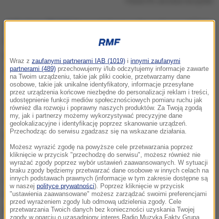
Prezes PiS Jarosław Kaczyński
Jak pisze "Fakt"
, Kaczyński po wyborach ma oddać
przywództwo w partii i zostać jej honorowym
prezesem. "Oczywiście i tak będzie rządził, ale ze
Wraz z
zaufanymi partnerami IAB (1019)
i
innymi zaufanymi
swojego Sulejówka" - podkreśla dziennik, powołując
partnerami (489)
przechowujemy i/lub odczytujemy informacje zawarte
na Twoim urządzeniu, takie jak pliki cookie, przetwarzamy dane
się na anonimowych polityków partii rządzącej.
osobowe, takie jak unikalne identyfikatory, informacje przesyłane
przez urządzenia końcowe niezbędne do personalizacji reklam i treści,
udostępnienie funkcji mediów społecznościowych pomiaru ruchu jak
Prezes wspominał już wcześniej o takim
również dla rozwoju i poprawny naszych produktów. Za Twoją zgodą
my, jak i partnerzy możemy wykorzystywać precyzyjne dane
rozwiązaniu
- przyznaje jeden z polityków PiS-u, z
geolokalizacyjne i identyfikację poprzez skanowanie urządzeń.
Przechodząc do serwisu zgadzasz się na wskazane działania.
którymi rozmawiał "Fakt".
Znam Jarka ponad 30 lat.
Możesz wyrazić zgodę na powyższe cele przetwarzania poprzez
Nie wiem, czy wypuścił to dlatego, że chce - jak to on
kliknięcie w przycisk "przechodzę do serwisu", możesz również nie
wyrażać zgody poprzez wybór ustawień zaawansowanych. W sytuacji
- "wybadać" reakcję w PiS, czy rzeczywiście taką
braku zgody będziemy przetwarzać dane osobowe w innych celach na
innych podstawach prawnych (informacje w tym zakresie dostępne są
podjął decyzję
- dodaje inny. Nie wyklucza, że plan
w naszej
polityce prywatności
). Poprzez kliknięcie w przycisk
Kaczyńskiego może mieć związek z jego ostatnimi
"ustawienia zaawansowane" możesz zarządzać swoimi preferencjami
przed wyrażeniem zgody lub odmową udzielenia zgody. Cele
problemami zdrowotnymi.
przetwarzania Twoich danych bez konieczności uzyskania Twojej
zgody w oparciu o uzasadniony interes Radio Muzyka Fakty Grupa