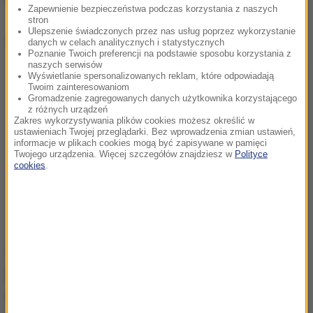
Zapewnienie bezpieczeństwa podczas korzystania z naszych
stron
Ulepszenie świadczonych przez nas usług poprzez wykorzystanie
Dalsza część artykułu pod materiałem video:
danych w celach analitycznych i statystycznych
Poznanie Twoich preferencji na podstawie sposobu korzystania z
naszych serwisów
Wyświetlanie spersonalizowanych reklam, które odpowiadają
Twoim zainteresowaniom
Gromadzenie zagregowanych danych użytkownika korzystającego
z różnych urządzeń
Zakres wykorzystywania plików cookies możesz określić w
ustawieniach Twojej przeglądarki. Bez wprowadzenia zmian ustawień,
informacje w plikach cookies mogą być zapisywane w pamięci
Twojego urządzenia. Więcej szczegółów znajdziesz w
Polityce
cookies
.
"Dzisiejszy art. w Fakcie nt. Prezesa Jarosława
Kaczyńskiego to bzdury. Widać sezon ogórkowy już
się zaczął" - napisała na Twitterze Beata Mazurek,