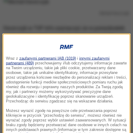
Michał Dworczyk
Dworczyk w TVP Info zaznaczył, że w poniedziałek
nad projektem dotyczącym komisji ds. pedofilii
bardzo długo debatował Komitet Stały Rady
Ministrów.
Wraz z
zaufanymi partnerami IAB (1019)
i
innymi zaufanymi
partnerami (489)
przechowujemy i/lub odczytujemy informacje zawarte
Minister tłumaczył, że wokół projektu pojawiły się
na Twoim urządzeniu, takie jak pliki cookie, przetwarzamy dane
osobowe, takie jak unikalne identyfikatory, informacje przesyłane
prawnicze wątpliwości, które trzeba wyjaśnić.
przez urządzenia końcowe niezbędne do personalizacji reklam i treści,
udostępnienie funkcji mediów społecznościowych pomiaru ruchu jak
Dlatego ta ustawa będzie omawiana na posiedzeniu
również dla rozwoju i poprawny naszych produktów. Za Twoją zgodą
my, jak i partnerzy możemy wykorzystywać precyzyjne dane
rządu nie dzisiejszym, ale za tydzień, dokładnie we
geolokalizacyjne i identyfikację poprzez skanowanie urządzeń.
Przechodząc do serwisu zgadzasz się na wskazane działania.
wtorek
- poinformował minister. Jak podkreślił,
Możesz wyrazić zgodę na powyższe cele przetwarzania poprzez
projekt ma dalej niezwłocznie trafić na jeszcze
kliknięcie w przycisk "przechodzę do serwisu", możesz również nie
wyrażać zgody poprzez wybór ustawień zaawansowanych. W sytuacji
lipcowe posiedzenie Sejmu.
braku zgody będziemy przetwarzać dane osobowe w innych celach na
innych podstawach prawnych (informacje w tym zakresie dostępne są