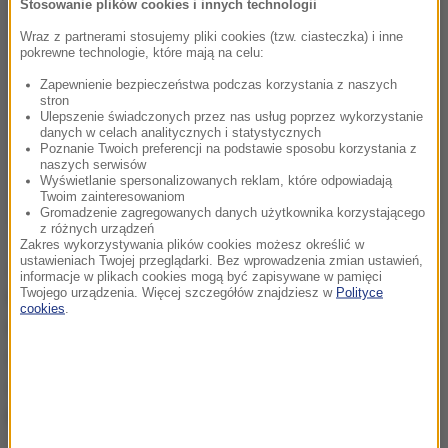
Stosowanie plików cookies i innych technologii
Wraz z partnerami stosujemy pliki cookies (tzw. ciasteczka) i inne
pokrewne technologie, które mają na celu:
Zapewnienie bezpieczeństwa podczas korzystania z naszych
stron
Ulepszenie świadczonych przez nas usług poprzez wykorzystanie
danych w celach analitycznych i statystycznych
Poznanie Twoich preferencji na podstawie sposobu korzystania z
naszych serwisów
Wyświetlanie spersonalizowanych reklam, które odpowiadają
Twoim zainteresowaniom
Gromadzenie zagregowanych danych użytkownika korzystającego
z różnych urządzeń
Zakres wykorzystywania plików cookies możesz określić w
ustawieniach Twojej przeglądarki. Bez wprowadzenia zmian ustawień,
Jak powiedział Dworczyk, dla zainteresowanych
informacje w plikach cookies mogą być zapisywane w pamięci
Twojego urządzenia. Więcej szczegółów znajdziesz w
Polityce
informacje na temat projektu są dostępne na
cookies
.
rządowym BIP.
Liczymy na merytoryczną pracę, a nie
rozgrzewanie emocji społecznych i polityczne
wykorzystywanie tego tematu
- podkreślił szef
KPRM.