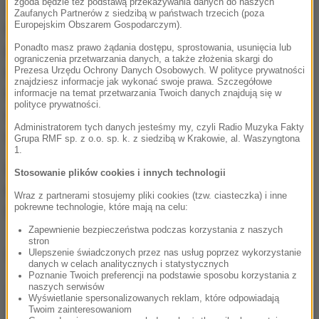
zgoda będzie też podstawą przekazywania danych do naszych
Jak ustalili funkcjonariusze, mieszkaniec gminy
Zaufanych Partnerów z siedzibą w państwach trzecich (poza
Europejskim Obszarem Gospodarczym).
Parchowa nie posiadał uprawnień do kierowania,
Ponadto masz prawo żądania dostępu, sprostowania, usunięcia lub
ponieważ w czerwcu prawo jazdy
zostało mu już
ograniczenia przetwarzania danych, a także złożenia skargi do
zatrzymane za kierowanie pod wpływem środków
Prezesa Urzędu Ochrony Danych Osobowych. W polityce prywatności
znajdziesz informacje jak wykonać swoje prawa. Szczegółowe
odurzających.
Mężczyzna w najbliższym czasie
informacje na temat przetwarzania Twoich danych znajdują się w
polityce prywatności.
zostanie przesłuchany i najprawdopodobniej
Administratorem tych danych jesteśmy my, czyli Radio Muzyka Fakty
usłyszy zarzuty.
Grupa RMF sp. z o.o. sp. k. z siedzibą w Krakowie, al. Waszyngtona
1.
Za kierowanie samochodem w stanie
Stosowanie plików cookies i innych technologii
nietrzeźwości grozi kara pozbawienia wolności do
Wraz z partnerami stosujemy pliki cookies (tzw. ciasteczka) i inne
pokrewne technologie, które mają na celu:
2 lat.
Zapewnienie bezpieczeństwa podczas korzystania z naszych
stron
Dalsza część artykułu pod materiałem video:
Ulepszenie świadczonych przez nas usług poprzez wykorzystanie
danych w celach analitycznych i statystycznych
Poznanie Twoich preferencji na podstawie sposobu korzystania z
naszych serwisów
Wyświetlanie spersonalizowanych reklam, które odpowiadają
Twoim zainteresowaniom