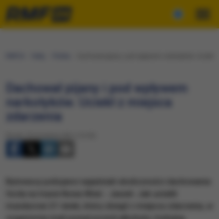
RMF24
Fakty
Polska
Dachował pijany i pod wpływem narkotyków. Uciekł 
Dachował pijany i pod wpływem
narkotyków. Uciekł z miejsca
zdarzenia
Środa, 29 września 2021 (15:55)
​Bytowscy policjanci wyjaśniali okoliczności dachowania
forda na trasie Nowa Wieś - Jasień. Jak ustalili
mundurowi 21-latek, który zbiegł z miejsca zdarzenia, w
organizmie miał ponad promil alkoholu i kokainę.