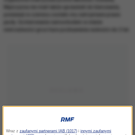
Mężczyzna nie miał także uprawnień do kierowania,
ponieważ w czerwcu zostało mu zatrzymane prawo
jazdy. Za kierowanie samochodem w stanie
nietrzeźwości grozi kara pozbawienia wolności do 2 lat.
Wraz z
zaufanymi partnerami IAB (1017)
i
innymi zaufanymi