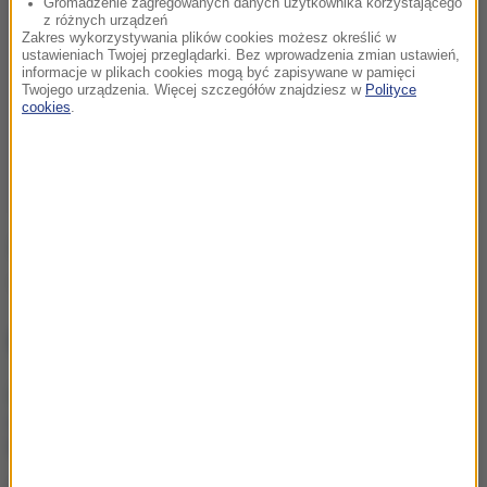
Gromadzenie zagregowanych danych użytkownika korzystającego
z różnych urządzeń
Zakres wykorzystywania plików cookies możesz określić w
ustawieniach Twojej przeglądarki. Bez wprowadzenia zmian ustawień,
informacje w plikach cookies mogą być zapisywane w pamięci
Twojego urządzenia. Więcej szczegółów znajdziesz w
Polityce
cookies
.
Źródło: Policja
pijany kierowca
dachowanie
Tagi:
NAJWAŻNIEJSZE FAKTY
Co z decyzją ws. powrotu
osłon na rynku paliw?
Domański informuje