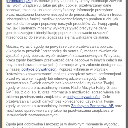
partnerami (489)
przechowujemy i/lub odczytujemy informacje zawarte
na Twoim urządzeniu, takie jak pliki cookie, przetwarzamy dane
osobowe, takie jak unikalne identyfikatory, informacje przesyłane
przez urządzenia końcowe niezbędne do personalizacji reklam i treści,
udostępnienie funkcji mediów społecznościowych pomiaru ruchu jak
Samochód znaleziony przez policjantów
również dla rozwoju i poprawny naszych produktów. Za Twoją zgodą
my, jak i partnerzy możemy wykorzystywać precyzyjne dane
geolokalizacyjne i identyfikację poprzez skanowanie urządzeń.
Dyżurny bytowskiej komendy wczoraj około godziny
Przechodząc do serwisu zgadzasz się na wskazane działania.
9:30 otrzymał zgłoszenie o dachowaniu samochodu
Możesz wyrazić zgodę na powyższe cele przetwarzania poprzez
kliknięcie w przycisk "przechodzę do serwisu", możesz również nie
osobowego marki Ford na trasie Nowa Wieś - Jasień.
wyrażać zgody poprzez wybór ustawień zaawansowanych. W sytuacji
braku zgody będziemy przetwarzać dane osobowe w innych celach na
Policjanci nie zastali nikogo na miejscu zdarzenia.
innych podstawach prawnych (informacje w tym zakresie dostępne są
w naszej
polityce prywatności
). Poprzez kliknięcie w przycisk
"ustawienia zaawansowane" możesz zarządzać swoimi preferencjami
Mundurowi szybko ustali, kto był kierującym
przed wyrażeniem zgody lub odmową udzielenia zgody. Cele
pojazdem i sprawdzili jego trzeźwości. 21-latek w
przetwarzania Twoich danych bez konieczności uzyskania Twojej
zgody w oparciu o uzasadniony interes Radio Muzyka Fakty Grupa
organizmie miał
ponad promil alkoholu.
Został
RMF sp. z o.o. sp. k. oraz informacje o możliwości sprzeciwienia się
takiemu przetwarzaniu znajdziesz w
polityce prywatności
. Cele
także sprawdzony przez policjantów
przetwarzania Twoich danych bez konieczności uzyskania Twojej
zgody w oparciu o uzasadniony interes
Zaufanych Partnerów IAB
oraz
narkotesterem, który wykazał w jego organizmie
możliwość sprzeciwienia się takiemu przetwarzaniu znajdziesz w
ustawieniach zaawansowanych.
kokainę.
Zgoda jest dobrowolna i możesz ją w dowolnym momencie wycofać,