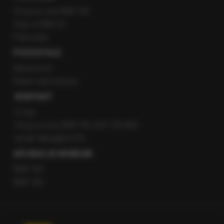
Gorąca Linia RMF FM
Staż w RMF24
Patronaty
POZOSTAŁE
Newsroom
Radio internetowe
KONTAKT
O nas
Gorąca Linia RMF FM: 600 700 800
email: fakty@rmf.fm
APLIKACJE MOBILNE
RMF FM
RMF ON