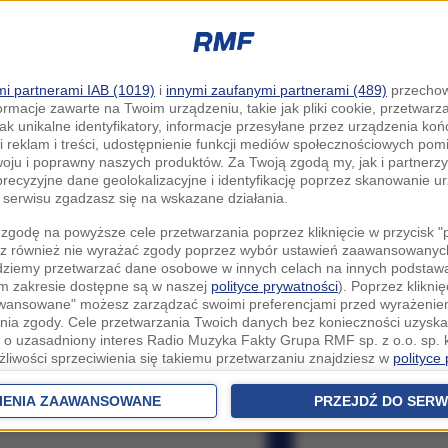
i partnerami IAB (1019)
i
innymi zaufanymi partnerami (489)
przechow
ormacje zawarte na Twoim urządzeniu, takie jak pliki cookie, przetwar
jak unikalne identyfikatory, informacje przesyłane przez urządzenia k
i reklam i treści, udostępnienie funkcji mediów społecznościowych pom
woju i poprawny naszych produktów. Za Twoją zgodą my, jak i partner
recyzyjne dane geolokalizacyjne i identyfikację poprzez skanowanie u
serwisu zgadzasz się na wskazane działania.
chcesz widzieć więcej artykułów od RMF24?
dodaj w 
zgodę na powyższe cele przetwarzania poprzez kliknięcie w przycisk 
z również nie wyrażać zgody poprzez wybór ustawień zaawansowanych
dziemy przetwarzać dane osobowe w innych celach na innych podsta
ym zakresie dostępne są w naszej
polityce prywatności
). Poprzez kliknię
awansowane" możesz zarządzać swoimi preferencjami przed wyrażenie
ia zgody. Cele przetwarzania Twoich danych bez konieczności uzyska
 o uzasadniony interes Radio Muzyka Fakty Grupa RMF sp. z o.o. sp. k
żliwości sprzeciwienia się takiemu przetwarzaniu znajdziesz w
polityce
nia Twoich danych bez konieczności uzyskania Twojej zgody w oparci
ch Partnerów IAB
oraz możliwość sprzeciwienia się takiemu przetwarza
IENIA ZAAWANSOWANE
PRZEJDŹ DO SERW
aawansowanych.
rowolna i możesz ją w dowolnym momencie wycofać, zgoda będzie też