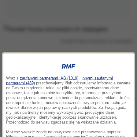
Donald Trump rozmawiał z Xi Jinpingiem
Po więcej aktualnych informacji zapraszamy
do
RMF24.pl
Wraz z
zaufanymi partnerami IAB (1019)
i
innymi zaufanymi
partnerami (489)
przechowujemy i/lub odczytujemy informacje zawarte
na Twoim urządzeniu, takie jak pliki cookie, przetwarzamy dane
ZOBACZ RÓWNIEŻ:
osobowe, takie jak unikalne identyfikatory, informacje przesyłane
przez urządzenia końcowe niezbędne do personalizacji reklam i treści,
Trump po spotkaniu z Xi Jinpingiem: Zapadło
udostępnienie funkcji mediów społecznościowych pomiaru ruchu jak
również dla rozwoju i poprawny naszych produktów. Za Twoją zgodą
wiele decyzji
my, jak i partnerzy możemy wykorzystywać precyzyjne dane
geolokalizacyjne i identyfikację poprzez skanowanie urządzeń.
Rozmowa Trumpa z Xi Jinping. Wezwanie do
Przechodząc do serwisu zgadzasz się na wskazane działania.
wycofania "negatywnych inicjatyw"
Możesz wyrazić zgodę na powyższe cele przetwarzania poprzez
kliknięcie w przycisk "przechodzę do serwisu", możesz również nie