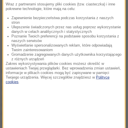
Wraz z partnerami stosujemy pliki cookies (tzw. ciasteczka) i inne
pokrewne technologie, które mają na celu:
Zapewnienie bezpieczeństwa podczas korzystania z naszych
stron
Ulepszenie świadczonych przez nas usług poprzez wykorzystanie
danych w celach analitycznych i statystycznych
Poznanie Twoich preferencji na podstawie sposobu korzystania z
naszych serwisów
Wyświetlanie spersonalizowanych reklam, które odpowiadają
Twoim zainteresowaniom
Gromadzenie zagregowanych danych użytkownika korzystającego
z różnych urządzeń
Zakres wykorzystywania plików cookies możesz określić w
ustawieniach Twojej przeglądarki. Bez wprowadzenia zmian ustawień,
Na polexit jako realne zagrożenie wskazał w
informacje w plikach cookies mogą być zapisywane w pamięci
Twojego urządzenia. Więcej szczegółów znajdziesz w
Polityce
niedzielę premier Donald Tusk.
"Pragną go obie
cookies
.
konfederacje i większość PiS. Nawrocki jest ich
patronem. Rozwalić Unię chcą: Rosja, amerykańska
MAGA i prawica europejska z Orbanem na czele. Dla
Polski byłaby to katastrofa. Zrobię wszystko, żeby
ich powstrzymać" - napisał na platformie X. Według