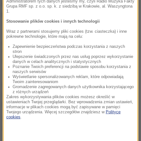
Administratorem tych danych jesteśmy my, czyli Radio Muzyka Fakty
Kongresmenki wdały się we wtorek w polemikę
Grupa RMF sp. z o.o. sp. k. z siedzibą w Krakowie, al. Waszyngtona
1.
podczas orędzia Trumpa.
Prezydent potępiał
Stosowanie plików cookies i innych technologii
demokratów za to, że nie zareagowali na jego
Wraz z partnerami stosujemy pliki cookies (tzw. ciasteczka) i inne
wezwanie, by wstali, jeśli uważają, że państwo
pokrewne technologie, które mają na celu:
powinno dbać o obywateli zamiast o nielegalnych
Zapewnienie bezpieczeństwa podczas korzystania z naszych
imigrantów. Trump stwierdził wówczas, że
stron
Ulepszenie świadczonych przez nas usług poprzez wykorzystanie
demokraci są "obłąkani" i powinni się za siebie
danych w celach analitycznych i statystycznych
Poznanie Twoich preferencji na podstawie sposobu korzystania z
wstydzić.
naszych serwisów
Wyświetlanie spersonalizowanych reklam, które odpowiadają
Twoim zainteresowaniom
Omar, krzycząc, zarzucała Trumpowi, że odpowiada
Gromadzenie zagregowanych danych użytkownika korzystającego
z różnych urządzeń
za śmierć zastrzelonego przez służby imigracyjne
Zakres wykorzystywania plików cookies możesz określić w
ustawieniach Twojej przeglądarki. Bez wprowadzenia zmian ustawień,
Alexa Prettiego w Minnesocie.
informacje w plikach cookies mogą być zapisywane w pamięci
Twojego urządzenia. Więcej szczegółów znajdziesz w
Polityce
cookies
.
Trump o "eleganckim orędziu" i
"wyłupiastych oczach"