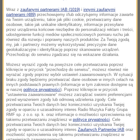
młodych wyborców.
Wraz z
zaufanymi partnerami IAB (1019)
i
innymi zaufanymi
partnerami (489)
przechowujemy i/lub odczytujemy informacje zawarte
Obecna sytuacja polityczna może prowadzić do
na Twoim urządzeniu, takie jak pliki cookie, przetwarzamy dane
poważnych zmian, w tym możliwego rozłamu w
osobowe, takie jak unikalne identyfikatory, informacje przesyłane
przez urządzenia końcowe niezbędne do personalizacji reklam i treści,
PiS i trudności w tworzeniu rządu przez Koalicję
udostępnienie funkcji mediów społecznościowych pomiaru ruchu jak
również dla rozwoju i poprawny naszych produktów. Za Twoją zgodą
Obywatelską.
my, jak i partnerzy możemy wykorzystywać precyzyjne dane
Najważniejsze informacje z kraju i ze świata
geolokalizacyjne i identyfikację poprzez skanowanie urządzeń.
Przechodząc do serwisu zgadzasz się na wskazane działania.
znajdziesz na stronie głównej
RMF24
Możesz wyrazić zgodę na powyższe cele przetwarzania poprzez
kliknięcie w przycisk "przechodzę do serwisu", możesz również nie
PiS w kryzysie – rekordowy spadek
wyrażać zgody poprzez wybór ustawień zaawansowanych. W sytuacji
braku zgody będziemy przetwarzać dane osobowe w innych celach na
poparcia
innych podstawach prawnych (informacje w tym zakresie dostępne są
w naszej
polityce prywatności
). Poprzez kliknięcie w przycisk
"ustawienia zaawansowane" możesz zarządzać swoimi preferencjami
Sytuacja polityczna w Polsce ulega gwałtownym
przed wyrażeniem zgody lub odmową udzielenia zgody. Cele
zmianom.
Prawo i Sprawiedliwość, które przez lata
przetwarzania Twoich danych bez konieczności uzyskania Twojej
zgody w oparciu o uzasadniony interes Radio Muzyka Fakty Grupa
dominowało na polskiej scenie politycznej,
RMF sp. z o.o. sp. k. oraz informacje o możliwości sprzeciwienia się
takiemu przetwarzaniu znajdziesz w
polityce prywatności
. Cele
obecnie doświadcza historycznego spadku
przetwarzania Twoich danych bez konieczności uzyskania Twojej
zgody w oparciu o uzasadniony interes
Zaufanych Partnerów IAB
oraz
poparcia społecznego
. Jak zauważa niemiecki
możliwość sprzeciwienia się takiemu przetwarzaniu znajdziesz w
ustawieniach zaawansowanych.