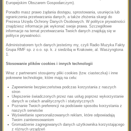
Europejskim Obszarem Gospodarczym).
Romanowskim, Ziobro jest podejrzany w śledztwie
Ponadto masz prawo żądania dostępu, sprostowania, usunięcia lub
dotyczącym Funduszu Sprawiedliwości
ograniczenia przetwarzania danych, a także złożenia skargi do
Prezesa Urzędu Ochrony Danych Osobowych. W polityce prywatności
prowadzonym przez Prokuraturę Krajową.
znajdziesz informacje jak wykonać swoje prawa. Szczegółowe
informacje na temat przetwarzania Twoich danych znajdują się w
polityce prywatności.
Dalsza część artykułu pod materiałem video:
Administratorem tych danych jesteśmy my, czyli Radio Muzyka Fakty
Grupa RMF sp. z o.o. sp. k. z siedzibą w Krakowie, al. Waszyngtona
1.
Stosowanie plików cookies i innych technologii
Wraz z partnerami stosujemy pliki cookies (tzw. ciasteczka) i inne
pokrewne technologie, które mają na celu:
Zapewnienie bezpieczeństwa podczas korzystania z naszych
stron
Ulepszenie świadczonych przez nas usług poprzez wykorzystanie
danych w celach analitycznych i statystycznych
Poznanie Twoich preferencji na podstawie sposobu korzystania z
naszych serwisów
Wyświetlanie spersonalizowanych reklam, które odpowiadają
Twoim zainteresowaniom
Gromadzenie zagregowanych danych użytkownika korzystającego
z różnych urządzeń