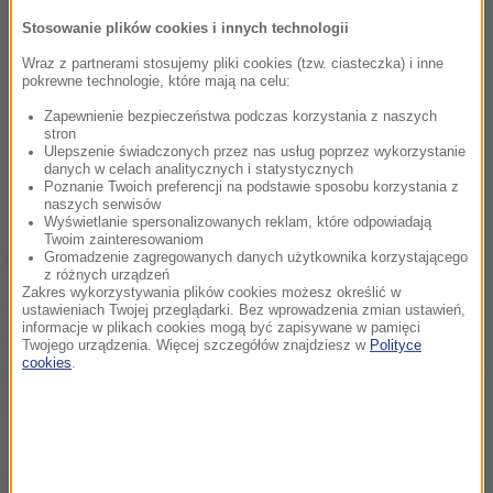
Stosowanie plików cookies i innych technologii
Wraz z partnerami stosujemy pliki cookies (tzw. ciasteczka) i inne
pokrewne technologie, które mają na celu:
Zapewnienie bezpieczeństwa podczas korzystania z naszych
stron
Ulepszenie świadczonych przez nas usług poprzez wykorzystanie
danych w celach analitycznych i statystycznych
Poznanie Twoich preferencji na podstawie sposobu korzystania z
naszych serwisów
Wyświetlanie spersonalizowanych reklam, które odpowiadają
Twoim zainteresowaniom
Zastępca szefa KPRP oburzony
Gromadzenie zagregowanych danych użytkownika korzystającego
z różnych urządzeń
Zakres wykorzystywania plików cookies możesz określić w
Andruszkiewicz skomentował w środę na platformie
ustawieniach Twojej przeglądarki. Bez wprowadzenia zmian ustawień,
informacje w plikach cookies mogą być zapisywane w pamięci
X, że "po tylu latach życia pod ciężarem publicznych
Twojego urządzenia. Więcej szczegółów znajdziesz w
Polityce
cookies
.
insynuacji i medialnej presji", decyzja o wezwaniu go
w charakterze podejrzanego jest dla niego
"oczywistym aktem politycznej zemsty" za jego
zaangażowanie oraz "wpisuje się w szerszy plan